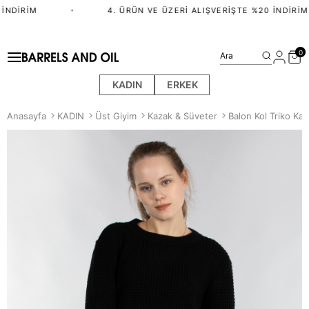
İNDIRIM
•
4. ÜRÜN VE ÜZERI ALIŞVERIŞTE %20 İNDIRIM
0
Ara
KADIN
ERKEK
Anasayfa
KADIN
Üst Giyim
Kazak & Süveter
Balon Kol Triko Kaz