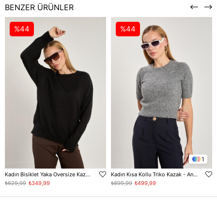
BENZER ÜRÜNLER
%44
%44
1
Kadın Bisiklet Yaka Oversize Kazak - Siyah
Kadın Kısa Kollu Triko Kazak - Antrasit
₺629,99
₺349,99
₺899,99
₺499,99