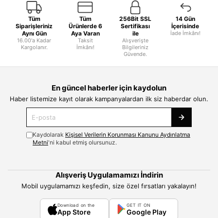
Tüm
Tüm
256Bit SSL
14 Gün
Siparişleriniz
Ürünlerde 6
Sertifikası
İçerisinde
Aynı Gün
Aya Varan
ile
İade İmkânı!
16.00'a Kadar
Taksit
Alışverişte
Kargolanır.
İmkânı!
Bilgileriniz
Güvende.
En güncel haberler için kaydolun
Haber listemize kayıt olarak kampanyalardan ilk siz haberdar olun.
Kaydolarak
Kişisel Verilerin Korunması Kanunu Aydınlatma
Metni
'ni kabul etmiş olursunuz.
Alışveriş Uygulamamızı İndirin
Mobil uygulamamızı keşfedin, size özel fırsatları yakalayın!
Download on the
GET IT ON
App Store
Google Play