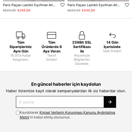
Paris Paçası Lastikli Eşofman Altı - Lacivert
Paris Paçası Lastikli Eşofman Altı - Siyah
₺629,99
₺349,99
₺629,99
₺349,99
Tüm
Tüm
256Bit SSL
14 Gün
Siparişleriniz
Ürünlerde 6
Sertifikası
İçerisinde
Aynı Gün
Aya Varan
ile
İade İmkânı!
16.00'a Kadar
Taksit
Alışverişte
Kargolanır.
İmkânı!
Bilgileriniz
Güvende.
En güncel haberler için kaydolun
Haber listemize kayıt olarak kampanyalardan ilk siz haberdar olun.
Kaydolarak
Kişisel Verilerin Korunması Kanunu Aydınlatma
Metni
'ni kabul etmiş olursunuz.