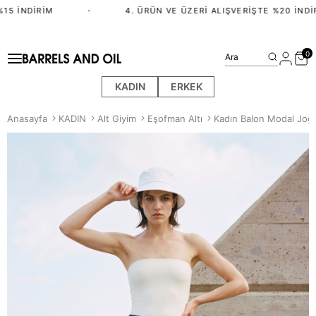
15 İNDIRIM
•
4. ÜRÜN VE ÜZERI ALIŞVERIŞTE %20 İNDIR
0
Ara
KADIN
ERKEK
Anasayfa
KADIN
Alt Giyim
Eşofman Altı
Kadın Balon Modal Jogg