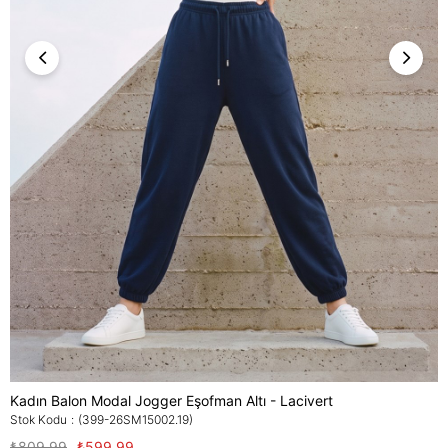
Kadın Balon Modal Jogger Eşofman Altı - Lacivert
Stok Kodu
(399-26SM15002.19)
₺809,99
₺599,99