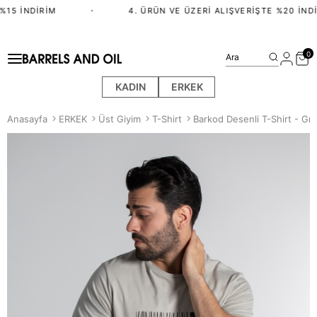
15 İNDIRIM
•
4. ÜRÜN VE ÜZERI ALIŞVERIŞTE %20 İNDI
0
Ara
KADIN
ERKEK
Anasayfa
ERKEK
Üst Giyim
T-Shirt
Barkod Desenli T-Shirt - Gri