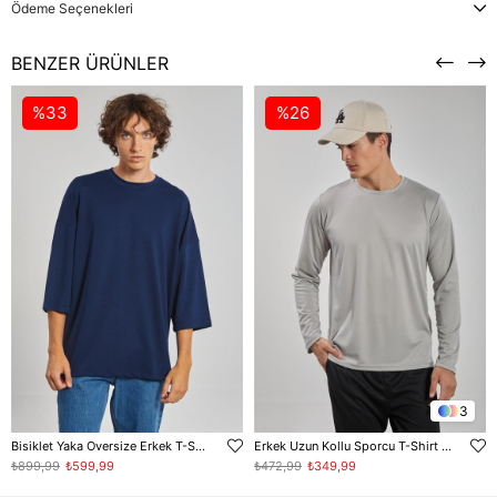
Ödeme Seçenekleri
BENZER ÜRÜNLER
%33
%26
3
Bisiklet Yaka Oversize Erkek T-Shirt - Lacivert
Erkek Uzun Kollu Sporcu T-Shirt - Gri
₺899,99
₺599,99
₺472,99
₺349,99