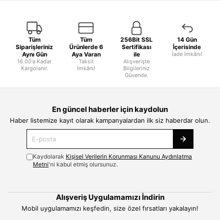
Tüm
Tüm
256Bit SSL
14 Gün
Siparişleriniz
Ürünlerde 6
Sertifikası
İçerisinde
Aynı Gün
Aya Varan
ile
İade İmkânı!
16.00'a Kadar
Taksit
Alışverişte
Kargolanır.
İmkânı!
Bilgileriniz
Güvende.
En güncel haberler için kaydolun
Haber listemize kayıt olarak kampanyalardan ilk siz haberdar olun.
Kaydolarak
Kişisel Verilerin Korunması Kanunu Aydınlatma
Metni
'ni kabul etmiş olursunuz.
Alışveriş Uygulamamızı İndirin
Mobil uygulamamızı keşfedin, size özel fırsatları yakalayın!