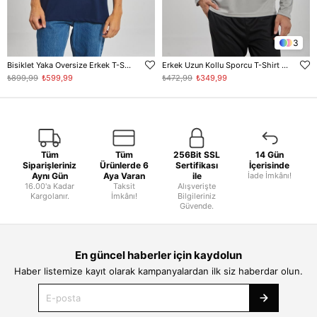
3
Bisiklet Yaka Oversize Erkek T-Shirt - Lacivert
Erkek Uzun Kollu Sporcu T-Shirt - Gri
₺899,99
₺599,99
₺472,99
₺349,99
Tüm
Tüm
256Bit SSL
14 Gün
Siparişleriniz
Ürünlerde 6
Sertifikası
İçerisinde
Aynı Gün
Aya Varan
ile
İade İmkânı!
16.00'a Kadar
Taksit
Alışverişte
Kargolanır.
İmkânı!
Bilgileriniz
Güvende.
En güncel haberler için kaydolun
Haber listemize kayıt olarak kampanyalardan ilk siz haberdar olun.