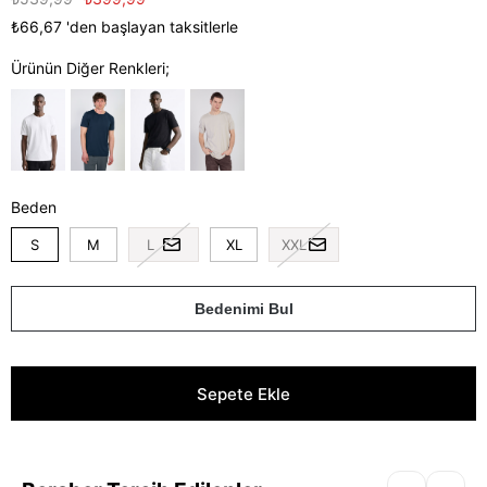
₺66,67
'den başlayan taksitlerle
Ürünün Diğer Renkleri;
Beden
S
M
L
XL
XXL
Bedenimi Bul