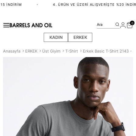
5 İNDIRIM
•
4. ÜRÜN VE ÜZERI ALIŞVERIŞTE %20 İNDIRI
0
Ara
KADIN
ERKEK
Anasayfa
ERKEK
Üst Giyim
T-Shirt
Erkek Basic T-Shirt 2143 - A