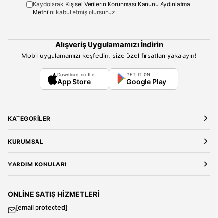
Kaydolarak
Kişisel Verilerin Korunması Kanunu Aydınlatma
Metni
'ni kabul etmiş olursunuz.
Alışveriş Uygulamamızı İndirin
Mobil uygulamamızı keşfedin, size özel fırsatları yakalayın!
Download on the
GET IT ON
App Store
Google Play
KATEGORILER
Yeni Gelenler
KURUMSAL
Kadın Giyim
Elbise
Hakkımızda
YARDIM KONULARI
Bluz
Kariyer
Gömlek
Mağazalarımız
Üyelik Sözleşmesi
T-Shirt
Gizlilik ve Güvenlik
Kargo ve Teslimat
ONLINE SATIŞ HIZMETLERI
Sweatshirt
Satış Sözleşmesi
[email protected]
Tulum
Banka Hesap Bilgileri