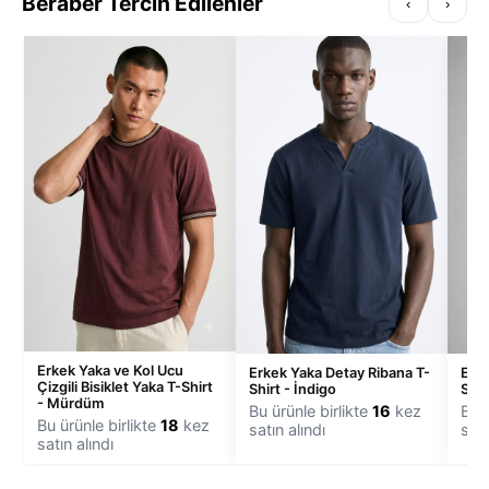
Beraber Tercih Edilenler
‹
›
Erkek Yaka ve Kol Ucu
Erkek Yaka Detay Ribana T-
Erke
Çizgili Bisiklet Yaka T-Shirt
Shirt - İndigo
Shir
- Mürdüm
Bu ürünle birlikte
16
kez
Bu ü
Bu ürünle birlikte
18
kez
satın alındı
satı
satın alındı