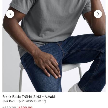
Erkek Basic T-Shirt 2143 - A.Haki
Stok Kodu
(791-26SM13001.67)
₺539,99
₺399,99