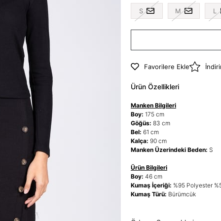
S
M
L
Favorilere Ekle
İndir
Ürün Özellikleri
Manken Bilgileri
Boy:
175 cm
Göğüs:
83 cm
Bel:
61 cm
Kalça:
90 cm
Manken Üzerindeki Beden:
S
Ürün Bilgileri
Boy:
46 cm
Kumaş İçeriği:
%95 Polyester %5
Kumaş Türü:
Bürümcük