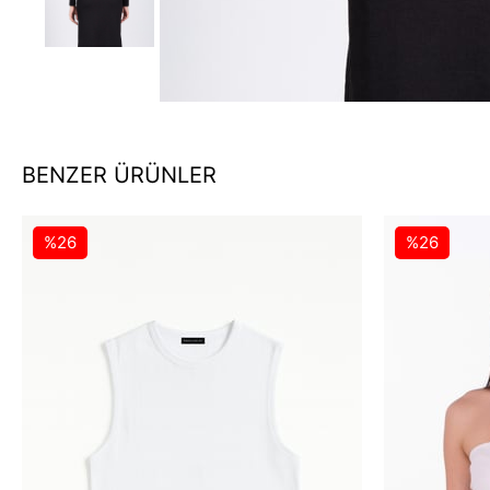
BENZER ÜRÜNLER
%26
%26