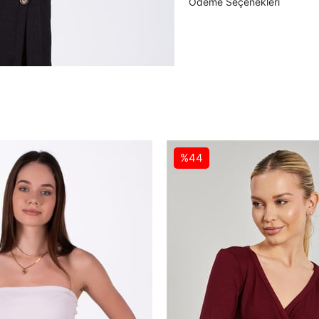
Ödeme Seçenekleri
%44