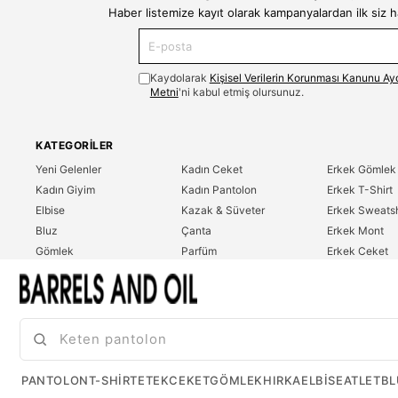
Haber listemize kayıt olarak kampanyalardan ilk siz 
Kaydolarak
Kişisel Verilerin Korunması Kanunu Ay
Metni
'ni kabul etmiş olursunuz.
KATEGORILER
Yeni Gelenler
Kadın Ceket
Erkek Gömlek
Kadın Giyim
Kadın Pantolon
Erkek T-Shirt
Elbise
Kazak & Süveter
Erkek Sweatsh
Bluz
Çanta
Erkek Mont
Gömlek
Parfüm
Erkek Ceket
T-Shirt
Erkek Giyim
Erkek Pantolo
Sweatshirt
Çok Satanlar
İndirim
Tulum
PANTOLON
T-SHIRT
ETEK
CEKET
GÖMLEK
HIRKA
ELBISE
ATLET
BL