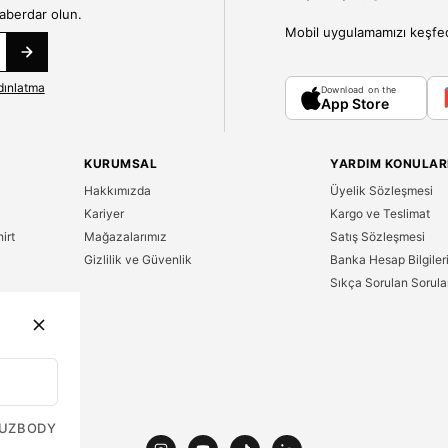
haberdar olun.
Mobil uygulamamızı keşfedin
dınlatma
Download on the
App Store
KURUMSAL
YARDIM KONULAR
Hakkımızda
Üyelik Sözleşmesi
Kariyer
Kargo ve Teslimat
irt
Mağazalarımız
Satış Sözleşmesi
Gizlilik ve Güvenlik
Banka Hesap Bilgiler
Sıkça Sorulan Sorula
n
UZ
BODY