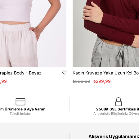
Straplez Body - Beyaz
,99
₺539,99
₺299,99
m Ürünlerde 6 Aya Varan
256Bit SSL Sertifikası i
Taksit İmkânı!
Alışverişte Bilgileriniz Güve
Alışveriş Uygulamamızı