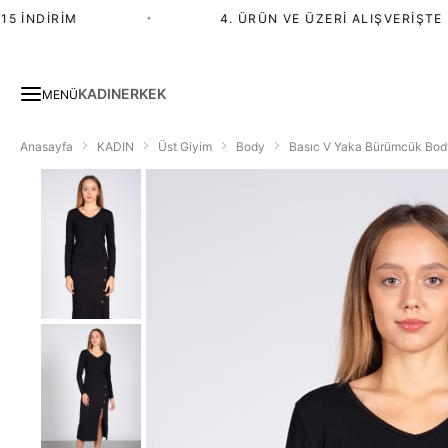
 İNDIRIM
•
4. ÜRÜN VE ÜZERI ALIŞVERIŞTE %2
KADIN
ERKEK
MENÜ
Anasayfa
KADIN
Üst Giyim
Body
Basıc V Yaka Bürümcük Bod