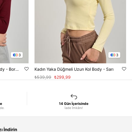
3
3
Kadın Kruvaze Yaka Uzun Kol Body - Bordo
Kadın Yaka Düğmeli Uzun Kol Body - Sarı
₺539,99
₺299,99
le
14 Gün İçerisinde
nde.
İade İmkânı!
 İndirin