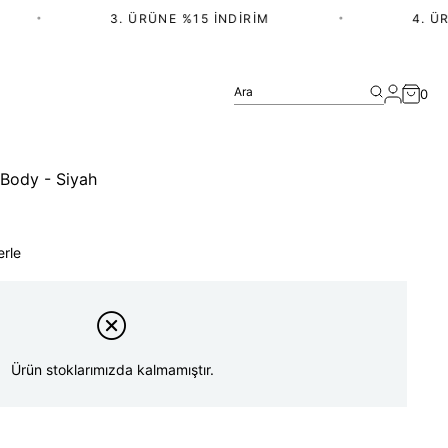
•
3. ÜRÜNE %15 İNDIRIM
•
4. ÜRÜ
Ara
0
Body - Siyah
erle
Ürün stoklarımızda kalmamıştır.