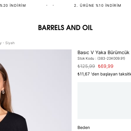
0 İNDIRIM
•
•
2.⁠ ⁠ÜRÜNE %10 İNDIRIM
y - Siyah
Basıc V Yaka Bürümcük 
Stok Kodu
(383-23K009.91)
₺125,99
₺69,99
₺11,67
'den başlayan taksitl
Beden