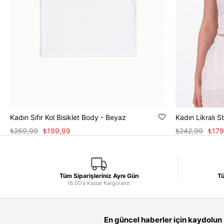
Kadın Sıfır Kol Bisiklet Body - Beyaz
Kadın Likralı 
₺269,99
₺199,99
₺242,99
₺179
Tüm Siparişleriniz Aynı Gün
Tü
16.00'a Kadar Kargolanır.
En güncel haberler için kaydolun