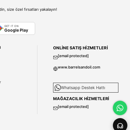
, size özel fırsatları yakalayın!
GET IT ON
Google Play
I
ONLINE SATIŞ HIZMETLERI
[email protected]
www.barrelsandoil.com
i
r
Whatsapp Destek Hattı
MAĞAZACILIK HIZMETLERI
[email protected]