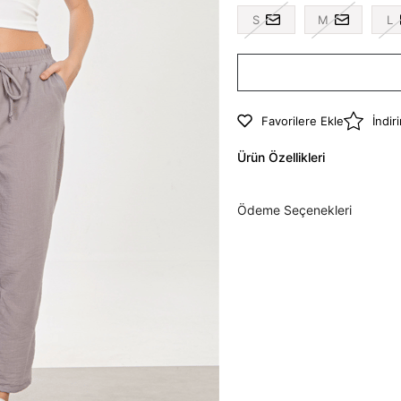
S
M
L
Favorilere Ekle
İndir
Ürün Özellikleri
Ödeme Seçenekleri