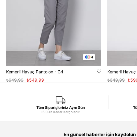
4
Kemerli Havuç Pantolon - Gri
Kemerli Havuç 
₺649,99
₺549,99
₺649,99
₺59
Tüm Siparişleriniz Aynı Gün
Tü
16.00'a Kadar Kargolanır.
En güncel haberler için kaydolun