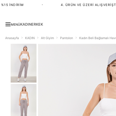
5 İNDIRIM
•
4. ÜRÜN VE ÜZERI ALIŞVERIŞTE 
KADIN
ERKEK
MENÜ
Anasayfa
KADIN
Alt Giyim
Pantolon
Kadın Beli Bağlamalı Hav