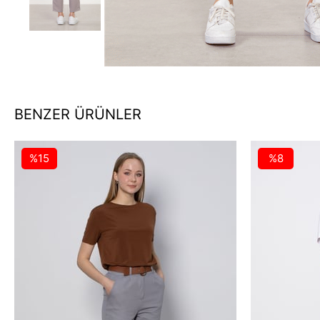
BENZER ÜRÜNLER
%15
%8