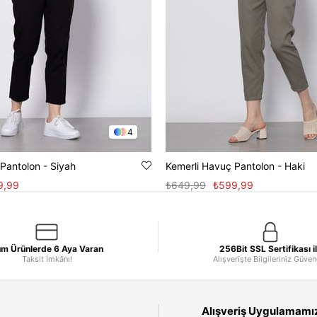
4
Pantolon - Siyah
Kemerli Havuç Pantolon - Haki
9,99
₺649,99
₺599,99
m Ürünlerde 6 Aya Varan
256Bit SSL Sertifikası i
Taksit İmkânı!
Alışverişte Bilgileriniz Güve
Alışveriş Uygulamamızı