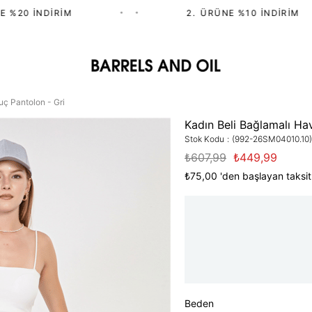
%20 İNDIRIM
•
•
2.⁠ ⁠ÜRÜNE %10 İNDIRIM
uç Pantolon - Gri
Kadın Beli Bağlamalı Ha
Stok Kodu
(992-26SM04010.10)
₺607,99
₺449,99
₺75,00
'den başlayan taksit
Beden