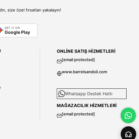
, size özel fırsatları yakalayın!
GET IT ON
Google Play
I
ONLINE SATIŞ HIZMETLERI
[email protected]
www.barrelsandoil.com
i
r
Whatsapp Destek Hattı
MAĞAZACILIK HIZMETLERI
[email protected]