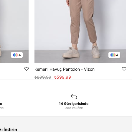
4
4
Kemerli Havuç Pantolon - Vizon
₺899,99
₺599,99
le
14 Gün İçerisinde
nde.
İade İmkânı!
 İndirin