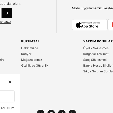
haberdar olun.
Mobil uygulamamızı keşfedin
dınlatma
Download on the
App Store
KURUMSAL
YARDIM KONULAR
Hakkımızda
Üyelik Sözleşmesi
Kariyer
Kargo ve Teslimat
irt
Mağazalarımız
Satış Sözleşmesi
Gizlilik ve Güvenlik
Banka Hesap Bilgiler
Sıkça Sorulan Sorula
n
UZ
BODY