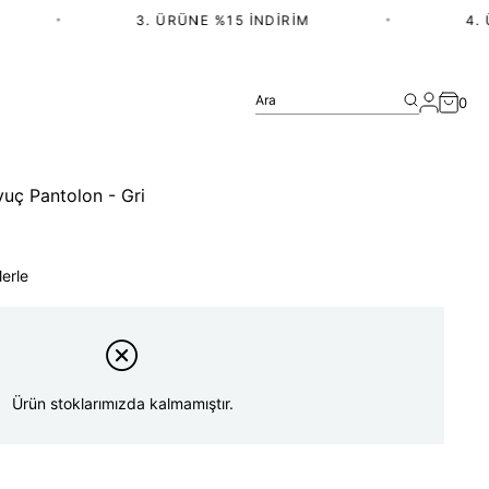
•
3. ÜRÜNE %15 İNDIRIM
•
4. ÜR
Ara
0
vuç Pantolon - Gri
lerle
Ürün stoklarımızda kalmamıştır.