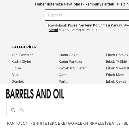
Haber listemize kayıt olarak kampanyalardan ilk siz 
Kaydolarak
Kişisel Verilerin Korunması Kanunu Ay
Metni
'ni kabul etmiş olursunuz.
KATEGORILER
Yeni Gelenler
Kadın Ceket
Erkek Gömlek
Kadın Giyim
Kadın Pantolon
Erkek T-Shirt
Elbise
Kazak & Süveter
Erkek Sweatsh
Bluz
Çanta
Erkek Mont
Gömlek
Parfüm
Erkek Ceket
T-Shirt
Erkek Giyim
Erkek Pantolo
Sweatshirt
Çok Satanlar
İndirim
Tulum
PANTOLON
T-SHIRT
ETEK
CEKET
GÖMLEK
HIRKA
ELBISE
ATLET
BL