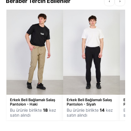
Beraber Tercih Edilenler
‹
›
Erkek Beli Bağlamalı Salaş
Erkek Beli Bağlamalı Salaş
Erke
Pantolon - Haki
Pantolon - Siyah
Pant
Bu ürünle birlikte
18
kez
Bu ürünle birlikte
14
kez
Bu ü
satın alındı
satın alındı
satı