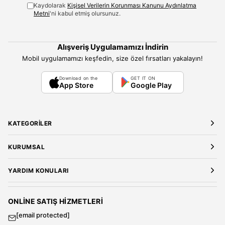
Kaydolarak
Kişisel Verilerin Korunması Kanunu Aydınlatma
Metni
'ni kabul etmiş olursunuz.
Alışveriş Uygulamamızı İndirin
Mobil uygulamamızı keşfedin, size özel fırsatları yakalayın!
Download on the
GET IT ON
App Store
Google Play
KATEGORILER
Yeni Gelenler
KURUMSAL
Kadın Giyim
Elbise
Hakkımızda
YARDIM KONULARI
Bluz
Kariyer
Gömlek
Mağazalarımız
Üyelik Sözleşmesi
T-Shirt
Gizlilik ve Güvenlik
Kargo ve Teslimat
ONLINE SATIŞ HIZMETLERI
Sweatshirt
Satış Sözleşmesi
[email protected]
Tulum
Banka Hesap Bilgileri