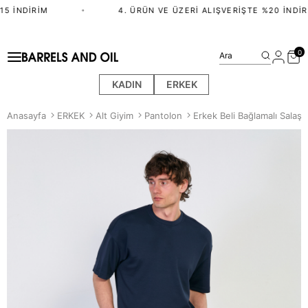
5 İNDIRIM
•
4. ÜRÜN VE ÜZERI ALIŞVERIŞTE %20 İNDIRI
0
Ara
KADIN
ERKEK
Anasayfa
ERKEK
Alt Giyim
Pantolon
Erkek Beli Bağlamalı Salaş