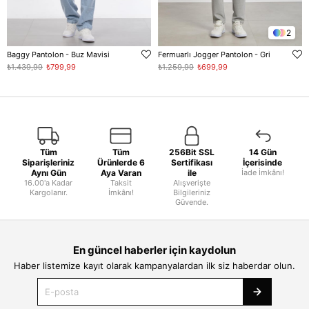
2
Baggy Pantolon - Buz Mavisi
Fermuarlı Jogger Pantolon - Gri
₺1.439,99
₺799,99
₺1.259,99
₺699,99
Tüm
Tüm
256Bit SSL
14 Gün
Siparişleriniz
Ürünlerde 6
Sertifikası
İçerisinde
Aynı Gün
Aya Varan
ile
İade İmkânı!
16.00'a Kadar
Taksit
Alışverişte
Kargolanır.
İmkânı!
Bilgileriniz
Güvende.
En güncel haberler için kaydolun
Haber listemize kayıt olarak kampanyalardan ilk siz haberdar olun.