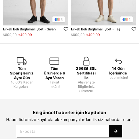
4
4
Erkek Beli Bağlamalı Şort - Siyah
Erkek Beli Bağlamalı Şort - Taş
₺899,99
₺499,99
₺899,99
₺499,99
Tüm
Tüm
256Bit SSL
14 Gün
Siparişleriniz
Ürünlerde 6
Sertifikası
İçerisinde
Aynı Gün
Aya Varan
ile
İade İmkânı!
16.00'a Kadar
Taksit
Alışverişte
Kargolanır.
İmkânı!
Bilgileriniz
Güvende.
En güncel haberler için kaydolun
Haber listemize kayıt olarak kampanyalardan ilk siz haberdar olun.