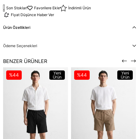
Son Stoklar!
Favorilere Ekle
İndirimli Ürün
Fiyat Düşünce Haber Ver
Ürün Özellikleri
Ödeme Seçenekleri
BENZER ÜRÜNLER
Yeni
Yeni
%44
%44
Ürün
Ürün