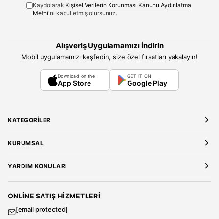
Kaydolarak
Kişisel Verilerin Korunması Kanunu Aydınlatma
Metni
'ni kabul etmiş olursunuz.
Alışveriş Uygulamamızı İndirin
Mobil uygulamamızı keşfedin, size özel fırsatları yakalayın!
Download on the
GET IT ON
App Store
Google Play
KATEGORILER
Yeni Gelenler
KURUMSAL
Kadın Giyim
Elbise
Hakkımızda
YARDIM KONULARI
Bluz
Kariyer
Gömlek
Mağazalarımız
Üyelik Sözleşmesi
T-Shirt
Gizlilik ve Güvenlik
Kargo ve Teslimat
ONLINE SATIŞ HIZMETLERI
Sweatshirt
Satış Sözleşmesi
[email protected]
Tulum
Banka Hesap Bilgileri