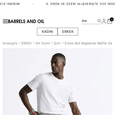
15 İNDIRIM
•
4. ÜRÜN VE ÜZERI ALIŞVERIŞTE %20 İNDIR
0
Ara
KADIN
ERKEK
Anasayfa
ERKEK
Alt Giyim
Şort
Erkek Beli Bağlamalı Waffle Des