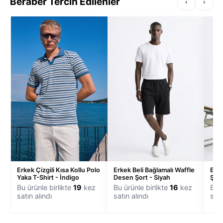
Beraber Tercih Edilenler
‹
›
Erkek Çizgili Kısa Kollu Polo
Erkek Beli Bağlamalı Waffle
Erke
Yaka T-Shirt - İndigo
Desen Şort - Siyah
Şort
Bu ürünle birlikte
19
kez
Bu ürünle birlikte
16
kez
Bu ü
satın alındı
satın alındı
satı