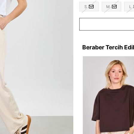
S
M
L
Beraber Tercih Edi