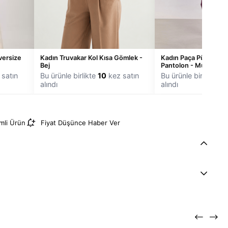
versize
Kadın Truvakar Kol Kısa Gömlek -
Kadın Paça Püsküllü 
Bej
Pantolon - Mürdüm
satın
Bu ürünle birlikte
10
kez satın
Bu ürünle birlikte
4
k
alındı
alındı
imli Ürün
Fiyat Düşünce Haber Ver