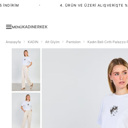
NDIRIM
•
4. ÜRÜN VE ÜZERI ALIŞVERIŞTE %20 
KADIN
ERKEK
MENÜ
Anasayfa
KADIN
Alt Giyim
Pantolon
Kadın Beli Cırtlı Palazzo