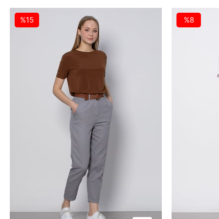
%15
%8