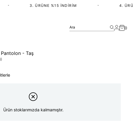
•
3. ÜRÜNE %15 İNDIRIM
•
4. ÜRÜN 
Ara
0
o Pantolon - Taş
6)
tlerle
Ürün stoklarımızda kalmamıştır.