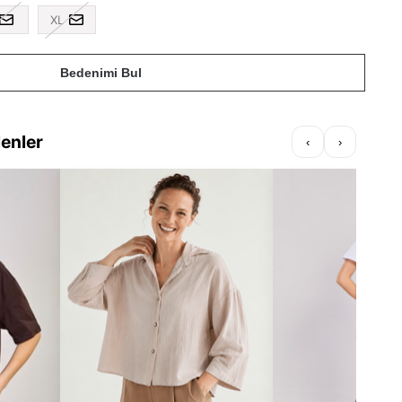
XL
Bedenimi Bul
lenler
‹
›