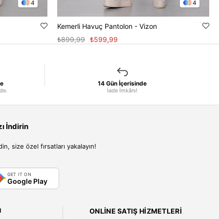
4
4
Kemerli Havuç Pantolon - Vizon
₺899,99
₺599,99
le
14 Gün İçerisinde
nde.
İade İmkânı!
 İndirin
, size özel fırsatları yakalayın!
GET IT ON
Google Play
I
ONLINE SATIŞ HIZMETLERI