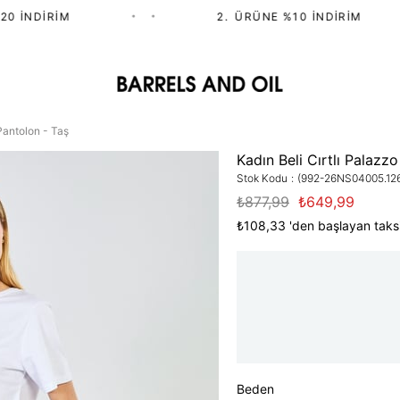
İNDIRIM
•
•
2.⁠ ⁠ÜRÜNE %10 İNDIRIM
 Pantolon - Taş
Kadın Beli Cırtlı Palazz
Stok Kodu
(992-26NS04005.12
₺877,99
₺649,99
₺108,33
'den başlayan taksi
Beden