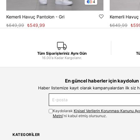
4
Kemerli Havuç Pantolon - Gri
Kemerli Havuç 
₺649,99
₺549,99
₺649,99
₺59
Tüm Siparişleriniz Aynı Gün
Tü
16.00'a Kadar Kargolanır.
En güncel haberler için kaydolun
Haber listemize kayıt olarak kampanyalardan ilk siz 
Kaydolarak
Kişisel Verilerin Korunması Kanunu Ay
Metni
'ni kabul etmiş olursunuz.
KATEGORILER