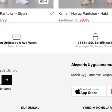
4
Pantolon - Siyah
Kemerli Havuç Pantolon - Haki
9,99
₺649,99
₺599,99
m Ürünlerde 6 Aya Varan
256Bit SSL Sertifikası i
Taksit İmkânı!
Alışverişte Bilgileriniz Güve
Alışveriş Uygulamamızı
haberdar olun.
Mobil uygulamamızı keşfedin
dınlatma
Download on the
App Store
KURUMSAL
YARDIM KONULAR