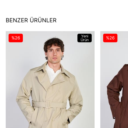
BENZER ÜRÜNLER
Yeni
%26
%26
Ürün