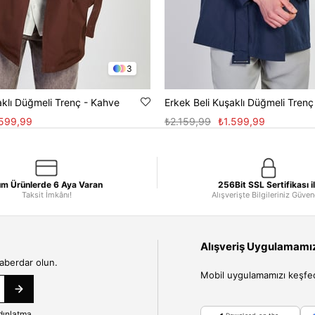
3
aklı Düğmeli Trenç - Kahve
Erkek Beli Kuşaklı Düğmeli Trenç
.599,99
₺2.159,99
₺1.599,99
m Ürünlerde 6 Aya Varan
256Bit SSL Sertifikası i
Taksit İmkânı!
Alışverişte Bilgileriniz Güve
Alışveriş Uygulamamızı
haberdar olun.
Mobil uygulamamızı keşfedin
dınlatma