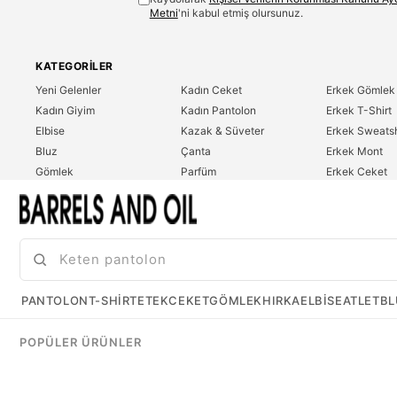
Metni
'ni kabul etmiş olursunuz.
KATEGORILER
Yeni Gelenler
Kadın Ceket
Erkek Gömlek
Kadın Giyim
Kadın Pantolon
Erkek T-Shirt
Elbise
Kazak & Süveter
Erkek Sweatsh
Bluz
Çanta
Erkek Mont
Gömlek
Parfüm
Erkek Ceket
T-Shirt
Erkek Giyim
Erkek Pantolo
Sweatshirt
Çok Satanlar
İndirim
Tulum
PANTOLON
T-SHIRT
ETEK
CEKET
GÖMLEK
HIRKA
ELBISE
ATLET
BL
POPÜLER ÜRÜNLER
©2026 barrelsandoil.com Tüm Hakları Saklıdır.