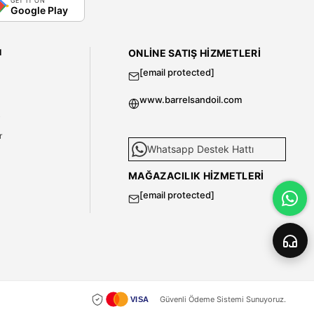
GET IT ON
Google Play
I
ONLINE SATIŞ HIZMETLERI
[email protected]
www.barrelsandoil.com
i
r
Whatsapp Destek Hattı
MAĞAZACILIK HIZMETLERI
[email protected]
Güvenli Ödeme Sistemi Sunuyoruz.
VISA