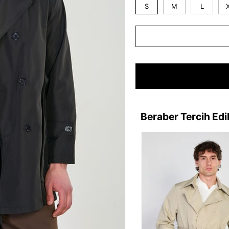
S
M
L
Beraber Tercih Edi