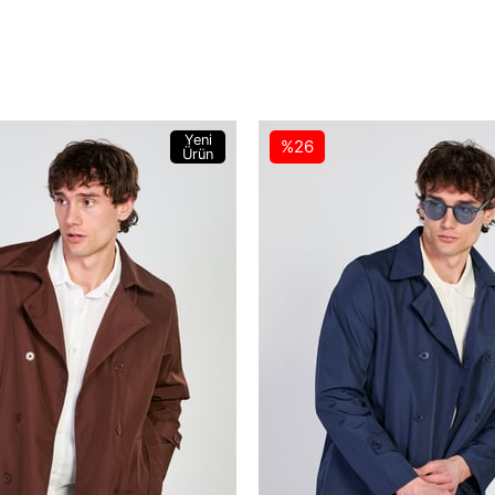
Yeni
%26
Ürün