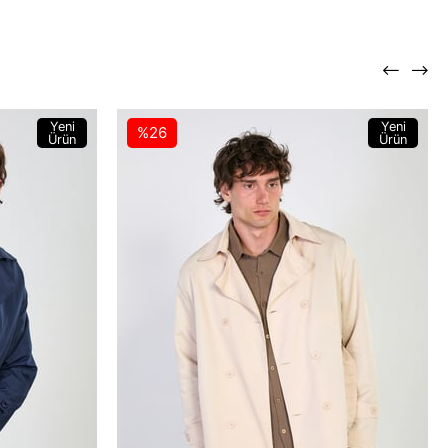
Yeni
Yeni
%26
Ürün
Ürün