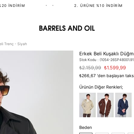
 İNDIRIM
•
•
2.⁠ ⁠ÜRÜNE %10 İNDIRIM
li Trenç - Siyah
Erkek Beli Kuşaklı Düğme
Stok Kodu
(1054-26SP48001.91
₺2.159,99
₺1.599,99
₺266,67
'den başlayan taksi
Ürünün Diğer Renkleri;
Beden