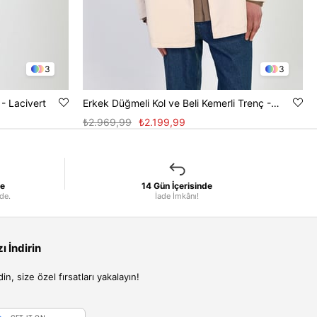
3
3
 - Lacivert
Erkek Düğmeli Kol ve Beli Kemerli Trenç - Bej
₺2.969,99
₺2.199,99
le
14 Gün İçerisinde
nde.
İade İmkânı!
 İndirin
, size özel fırsatları yakalayın!