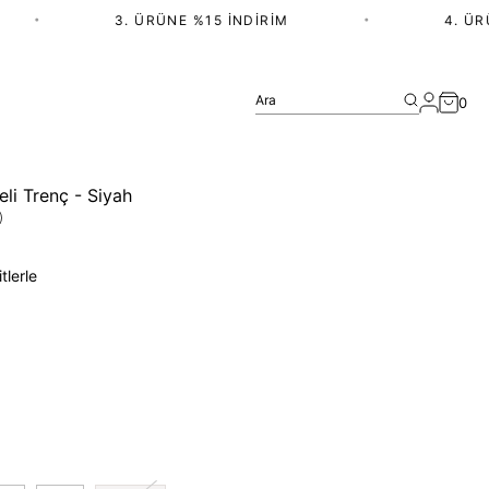
•
3. ÜRÜNE %15 İNDIRIM
•
4. ÜRÜN 
Ara
0
li Trenç - Siyah
)
tlerle