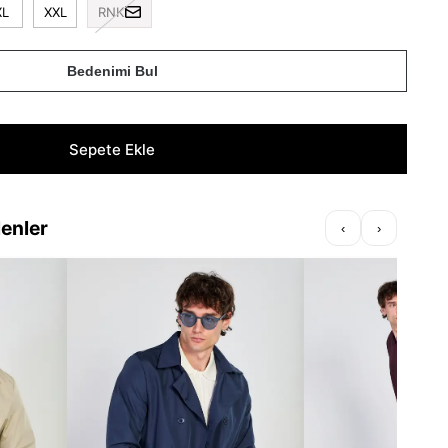
XL
XXL
RNK
Bedenimi Bul
lenler
‹
›