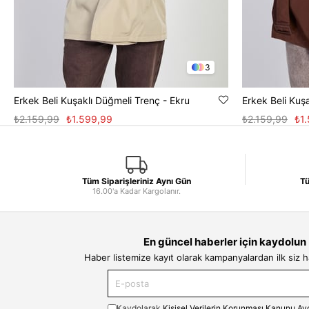
3
Erkek Beli Kuşaklı Düğmeli Trenç - Ekru
Erkek Beli Kuş
₺2.159,99
₺1.599,99
₺2.159,99
₺1
Tüm Siparişleriniz Aynı Gün
Tü
16.00'a Kadar Kargolanır.
En güncel haberler için kaydolun
Haber listemize kayıt olarak kampanyalardan ilk siz 
Kaydolarak
Kişisel Verilerin Korunması Kanunu Ay