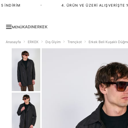
İNDIRIM
•
4. ÜRÜN VE ÜZERI ALIŞVERIŞTE %20
KADIN
ERKEK
MENÜ
Anasayfa
ERKEK
Dış Giyim
Trençkot
Erkek Beli Kuşaklı Düğme