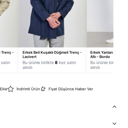
 Trenç -
Erkek Beli Kuşaklı Düğmeli Trenç -
Erkek Yanları Biye De
Lacivert
Altı - Bordo
satın
Bu ürünle birlikte
8
kez satın
Bu ürünle birlikte
4
k
alındı
alındı
 Ekle
İndirimli Ürün
Fiyat Düşünce Haber Ver