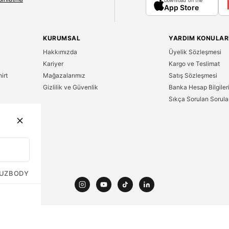
Download on the
App Store
KURUMSAL
YARDIM KONULAR
Hakkımızda
Üyelik Sözleşmesi
Kariyer
Kargo ve Teslimat
irt
Mağazalarımız
Satış Sözleşmesi
Gizlilik ve Güvenlik
Banka Hesap Bilgiler
Sıkça Sorulan Sorula
n
UZ
BODY