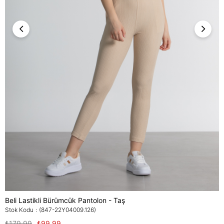
Beli Lastikli Bürümcük Pantolon - Taş
Stok Kodu
(847-22Y04009.126)
₺179,99
₺99,99