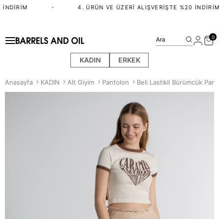
İNDIRIM
•
4. ÜRÜN VE ÜZERI ALIŞVERIŞTE %20 İNDIRIM
0
Ara
KADIN
ERKEK
Anasayfa
KADIN
Alt Giyim
Pantolon
Beli Lastikli Bürümcük Pant