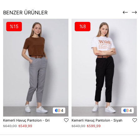
BENZER ÜRÜNLER
%15
%8
4
4
Kemerli Havuç Pantolon - Gri
Kemerli Havuç Pantolon - Siyah
₺649,99
₺549,99
₺649,99
₺599,99