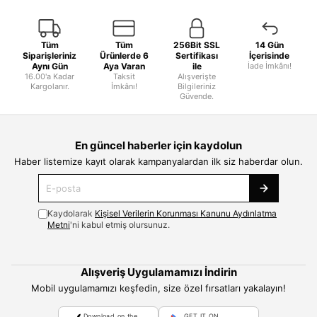
Tüm
Tüm
256Bit SSL
14 Gün
Siparişleriniz
Ürünlerde 6
Sertifikası
İçerisinde
Aynı Gün
Aya Varan
ile
İade İmkânı!
16.00'a Kadar
Taksit
Alışverişte
Kargolanır.
İmkânı!
Bilgileriniz
Güvende.
En güncel haberler için kaydolun
Haber listemize kayıt olarak kampanyalardan ilk siz haberdar olun.
Kaydolarak
Kişisel Verilerin Korunması Kanunu Aydınlatma
Metni
'ni kabul etmiş olursunuz.
Alışveriş Uygulamamızı İndirin
Mobil uygulamamızı keşfedin, size özel fırsatları yakalayın!
Download on the
GET IT ON