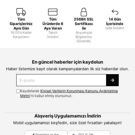
Tüm
Tüm
256Bit SSL
14 Gün
Siparişleriniz
Ürünlerde 6
Sertifikası
İçerisinde
Aynı Gün
Aya Varan
ile
İade İmkânı!
16.00'a Kadar
Taksit
Alışverişte
Kargolanır.
İmkânı!
Bilgileriniz
Güvende.
En güncel haberler için kaydolun
Haber listemize kayıt olarak kampanyalardan ilk siz haberdar olun.
Kaydolarak
Kişisel Verilerin Korunması Kanunu Aydınlatma
Metni
'ni kabul etmiş olursunuz.
Alışveriş Uygulamamızı İndirin
Mobil uygulamamızı keşfedin, size özel fırsatları yakalayın!
Download on the
GET IT ON