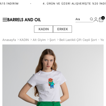
15 İNDIRIM
•
4. ÜRÜN VE ÜZERI ALIŞVERIŞTE %20 İNDI
0
Ara
KADIN
ERKEK
Anasayfa
KADIN
Alt Giyim
Şort
Beli Lastikli Çift Cepli Şort - Yeşi