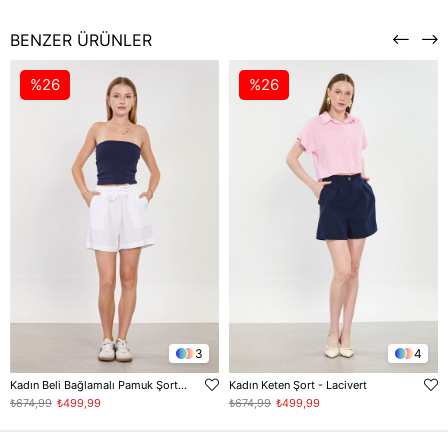
BENZER ÜRÜNLER
%26
%26
3
4
Kadın Beli Bağlamalı Pamuk Şort - Beyaz
Kadın Keten Şort - Lacivert
₺674,99
₺499,99
₺674,99
₺499,99