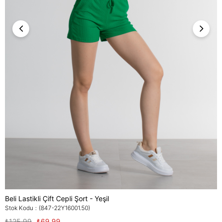
Beli Lastikli Çift Cepli Şort - Yeşil
Stok Kodu
(847-22Y16001.50)
₺125,99
₺69,99