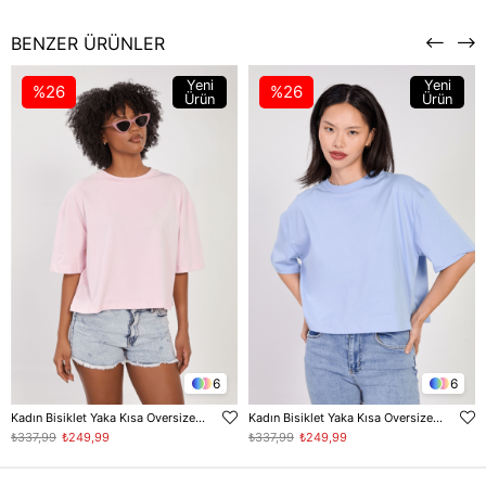
BENZER ÜRÜNLER
Yeni
Yeni
%26
%26
Ürün
Ürün
6
6
Kadın Bisiklet Yaka Kısa Oversize T-Shirt - Toz Pembe
Kadın Bisiklet Yaka Kısa Oversize T-Shirt - Bebe Mavi
₺337,99
₺249,99
₺337,99
₺249,99