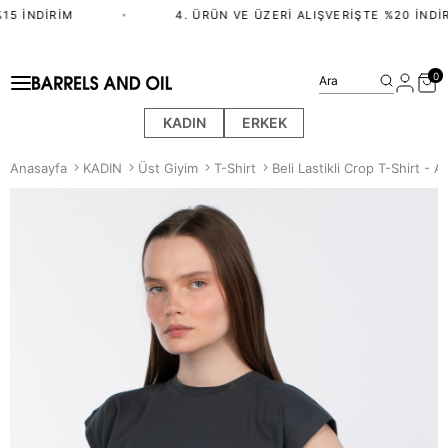
5 İNDIRIM
•
4. ÜRÜN VE ÜZERI ALIŞVERIŞTE %20 İNDIR
0
Ara
KADIN
ERKEK
Anasayfa
KADIN
Üst Giyim
T-Shirt
Beli Lastikli Crop T-Shirt - A