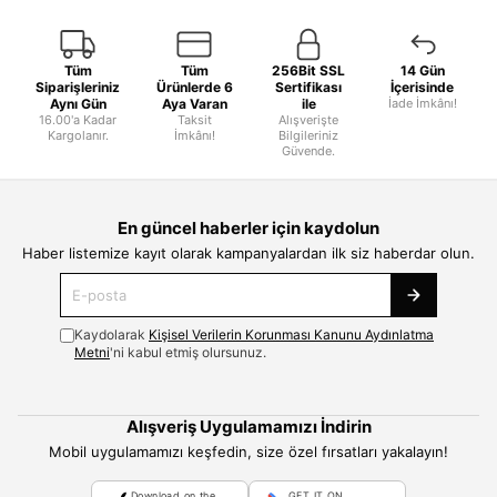
Tüm
Tüm
256Bit SSL
14 Gün
Siparişleriniz
Ürünlerde 6
Sertifikası
İçerisinde
Aynı Gün
Aya Varan
ile
İade İmkânı!
16.00'a Kadar
Taksit
Alışverişte
Kargolanır.
İmkânı!
Bilgileriniz
Güvende.
En güncel haberler için kaydolun
Haber listemize kayıt olarak kampanyalardan ilk siz haberdar olun.
Kaydolarak
Kişisel Verilerin Korunması Kanunu Aydınlatma
Metni
'ni kabul etmiş olursunuz.
Alışveriş Uygulamamızı İndirin
Mobil uygulamamızı keşfedin, size özel fırsatları yakalayın!
Download on the
GET IT ON