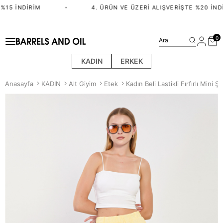
15 İNDIRIM
•
4. ÜRÜN VE ÜZERI ALIŞVERIŞTE %20 İNDI
0
Ara
KADIN
ERKEK
Anasayfa
KADIN
Alt Giyim
Etek
Kadın Beli Lastikli Fırfırlı Mini Ş