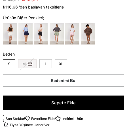
₺116,66
'den başlayan taksitlerle
Ürünün Diğer Renkleri;
Beden
S
M
L
XL
Bedenimi Bul
Son Stoklar!
Favorilere Ekle
İndirimli Ürün
Fiyat Düşünce Haber Ver