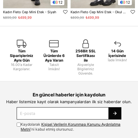
12
12
Kadın Fleto Cep Mini Etek - Siyah
Kadın Fleto Cep Mini Etek - Okul Gri
₺899,99
₺499,99
₺899,99
₺499,99
Tüm
Tüm
256Bit SSL
14 Gün
Siparişleriniz
Ürünlerde 6
Sertifikası
İçerisinde
Aynı Gün
Aya Varan
ile
İade İmkânı!
16.00'a Kadar
Taksit
Alışverişte
Kargolanır.
İmkânı!
Bilgileriniz
Güvende.
En güncel haberler için kaydolun
Haber listemize kayıt olarak kampanyalardan ilk siz haberdar olun.
Kaydolarak
Kişisel Verilerin Korunması Kanunu Aydınlatma
Metni
'ni kabul etmiş olursunuz.