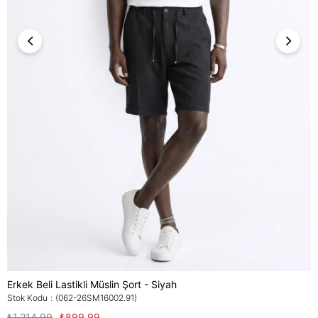
Erkek Beli Lastikli Müslin Şort - Siyah
Stok Kodu
(062-26SM16002.91)
₺1.214,99
₺899,99