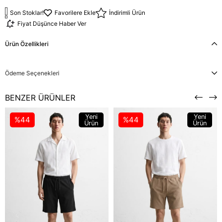
Son Stoklar!
Favorilere Ekle
İndirimli Ürün
Fiyat Düşünce Haber Ver
Ürün Özellikleri
Ödeme Seçenekleri
BENZER ÜRÜNLER
Yeni
Yeni
%44
%44
Ürün
Ürün