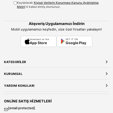
Kaydolarak
Kişisel Verilerin Korunması Kanunu Aydınlatma
Metni
'ni kabul etmiş olursunuz.
Alışveriş Uygulamamızı İndirin
Mobil uygulamamızı keşfedin, size özel fırsatları yakalayın!
Download on the
GET IT ON
App Store
Google Play
KATEGORILER
Yeni Gelenler
KURUMSAL
Kadın Giyim
Elbise
Hakkımızda
YARDIM KONULARI
Bluz
Kariyer
Gömlek
Mağazalarımız
Üyelik Sözleşmesi
T-Shirt
Gizlilik ve Güvenlik
Kargo ve Teslimat
ONLINE SATIŞ HIZMETLERI
Sweatshirt
Satış Sözleşmesi
[email protected]
Tulum
Banka Hesap Bilgileri