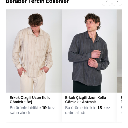
Beraber Tercih Edilenler
‹
›
Erkek Çizgili Uzun Kollu
Erkek Çizgili Uzun Kollu
Erk
Gömlek - Bej
Gömlek - Antrasit
Pant
Bu ürünle birlikte
19
kez
Bu ürünle birlikte
18
kez
Bu ü
satın alındı
satın alındı
satı