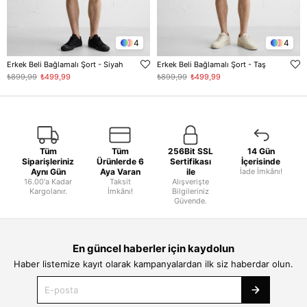
4
4
Erkek Beli Bağlamalı Şort - Siyah
Erkek Beli Bağlamalı Şort - Taş
₺899,99
₺499,99
₺899,99
₺499,99
Tüm
Tüm
256Bit SSL
14 Gün
Siparişleriniz
Ürünlerde 6
Sertifikası
İçerisinde
Aynı Gün
Aya Varan
ile
İade İmkânı!
16.00'a Kadar
Taksit
Alışverişte
Kargolanır.
İmkânı!
Bilgileriniz
Güvende.
En güncel haberler için kaydolun
Haber listemize kayıt olarak kampanyalardan ilk siz haberdar olun.