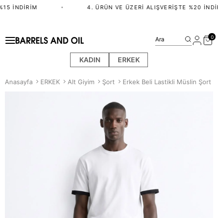
15 İNDIRIM
•
4. ÜRÜN VE ÜZERI ALIŞVERIŞTE %20 İNDIR
0
Ara
KADIN
ERKEK
Anasayfa
ERKEK
Alt Giyim
Şort
Erkek Beli Lastikli Müslin Şort -