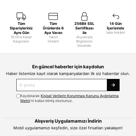
Tüm
Tüm
256Bit SSL
14 Gün
Siparişleriniz
Ürünlerde 6
Sertifikası
İçerisinde
Aynı Gün
Aya Varan
ile
İade İmkânı!
16.00'a Kadar
Taksit
Alışverişte
Kargolanır.
İmkânı!
Bilgileriniz
Güvende.
En güncel haberler için kaydolun
Haber listemize kayıt olarak kampanyalardan ilk siz haberdar olun.
Kaydolarak
Kişisel Verilerin Korunması Kanunu Aydınlatma
Metni
'ni kabul etmiş olursunuz.
Alışveriş Uygulamamızı İndirin
Mobil uygulamamızı keşfedin, size özel fırsatları yakalayın!