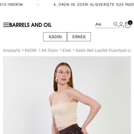
15 İNDIRIM
•
4. ÜRÜN VE ÜZERI ALIŞVERIŞTE %20 İNDIR
0
Ara
KADIN
ERKEK
Anasayfa
KADIN
Alt Giyim
Etek
Kadın Beli Lastikli Puantiyeli U