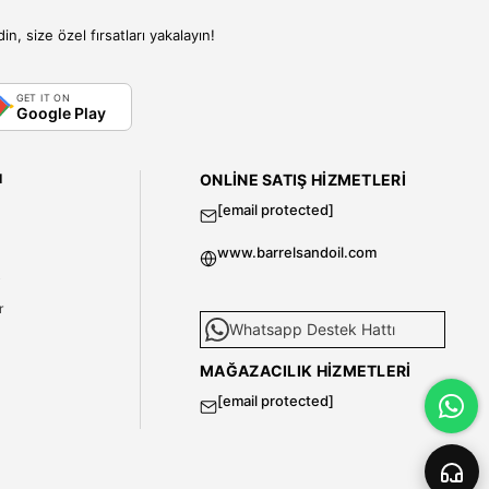
, size özel fırsatları yakalayın!
GET IT ON
Google Play
I
ONLINE SATIŞ HIZMETLERI
[email protected]
www.barrelsandoil.com
i
r
Whatsapp Destek Hattı
MAĞAZACILIK HIZMETLERI
[email protected]