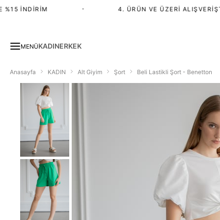
15 İNDIRIM
•
4. ÜRÜN VE ÜZERI ALIŞVERIŞTE
KADIN
ERKEK
MENÜ
Anasayfa
KADIN
Alt Giyim
Şort
Beli Lastikli Şort - Benetton