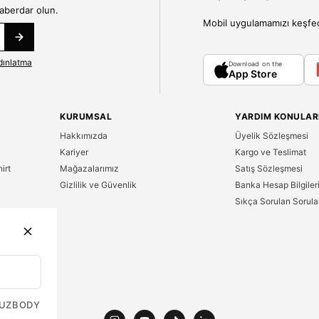
haberdar olun.
Mobil uygulamamızı keşfedin
dınlatma
Download on the
App Store
KURUMSAL
YARDIM KONULAR
Hakkımızda
Üyelik Sözleşmesi
Kariyer
Kargo ve Teslimat
irt
Mağazalarımız
Satış Sözleşmesi
Gizlilik ve Güvenlik
Banka Hesap Bilgiler
Sıkça Sorulan Sorula
n
UZ
BODY