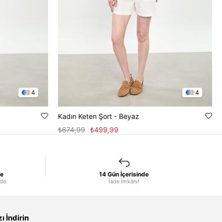
4
4
Kadın Keten Şort - Beyaz
₺674,99
₺499,99
le
14 Gün İçerisinde
nde.
İade İmkânı!
 İndirin