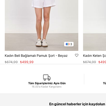
3
Kadın Beli Bağlamalı Pamuk Şort - Beyaz
Kadın Keten Şo
₺674,99
₺499,99
₺674,99
₺49
Tüm Siparişleriniz Aynı Gün
Tü
16.00'a Kadar Kargolanır.
En güncel haberler için kaydolun