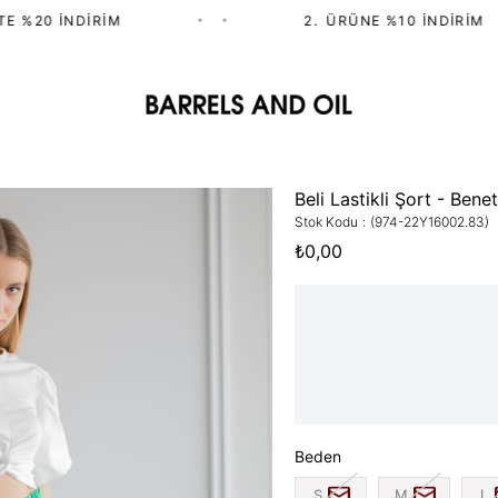
 %20 İNDIRIM
•
•
2.⁠ ⁠ÜRÜNE %10 İNDIRIM
Beli Lastikli Şort - Bene
Stok Kodu
(974-22Y16002.83)
₺0,00
Beden
S
M
L