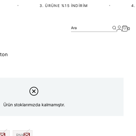
•
3. ÜRÜNE %15 İNDIRIM
•
4. Ü
Ara
0
tton
Ürün stoklarımızda kalmamıştır.
RNK