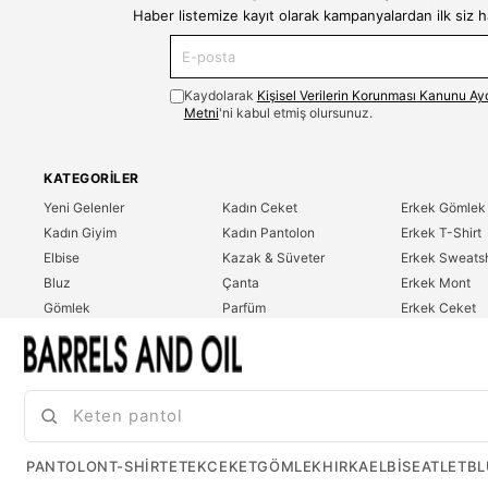
Haber listemize kayıt olarak kampanyalardan ilk siz 
Kaydolarak
Kişisel Verilerin Korunması Kanunu Ay
Metni
'ni kabul etmiş olursunuz.
KATEGORILER
Yeni Gelenler
Kadın Ceket
Erkek Gömlek
Kadın Giyim
Kadın Pantolon
Erkek T-Shirt
Elbise
Kazak & Süveter
Erkek Sweatsh
Bluz
Çanta
Erkek Mont
Gömlek
Parfüm
Erkek Ceket
T-Shirt
Erkek Giyim
Erkek Pantolo
Sweatshirt
Çok Satanlar
İndirim
Tulum
PANTOLON
T-SHIRT
ETEK
CEKET
GÖMLEK
HIRKA
ELBISE
ATLET
BL