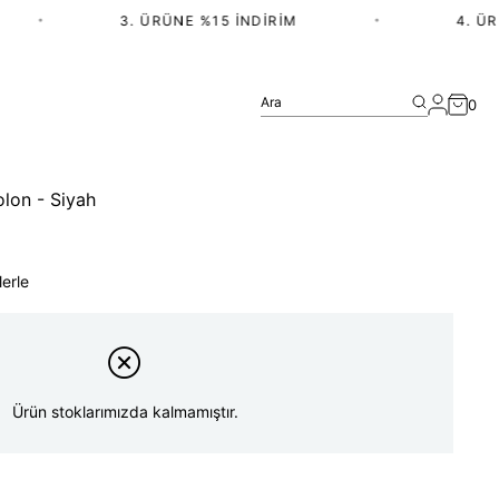
•
3. ÜRÜNE %15 İNDIRIM
•
4. ÜRÜN
Ara
0
olon - Siyah
lerle
Ürün stoklarımızda kalmamıştır.