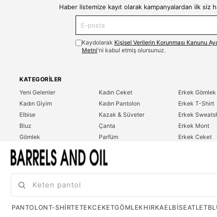
Haber listemize kayıt olarak kampanyalardan ilk siz 
Kaydolarak
Kişisel Verilerin Korunması Kanunu Ay
Metni
'ni kabul etmiş olursunuz.
KATEGORILER
Yeni Gelenler
Kadın Ceket
Erkek Gömlek
Kadın Giyim
Kadın Pantolon
Erkek T-Shirt
Elbise
Kazak & Süveter
Erkek Sweatsh
Bluz
Çanta
Erkek Mont
Gömlek
Parfüm
Erkek Ceket
T-Shirt
Erkek Giyim
Erkek Pantolo
Sweatshirt
Çok Satanlar
İndirim
Tulum
PANTOLON
T-SHIRT
ETEK
CEKET
GÖMLEK
HIRKA
ELBISE
ATLET
BL