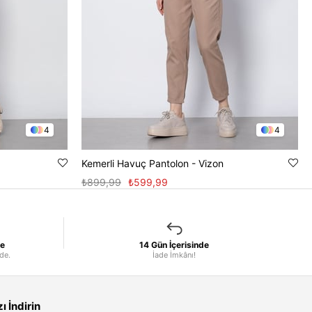
4
4
Kemerli Havuç Pantolon - Vizon
₺899,99
₺599,99
le
14 Gün İçerisinde
nde.
İade İmkânı!
 İndirin