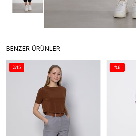
BENZER ÜRÜNLER
%15
%8