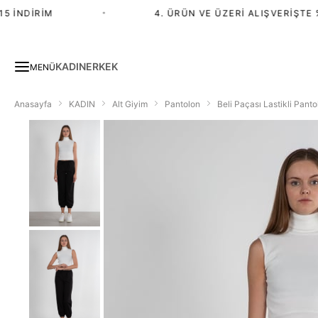
 İNDIRIM
•
4. ÜRÜN VE ÜZERI ALIŞVERIŞTE %2
KADIN
ERKEK
MENÜ
Anasayfa
KADIN
Alt Giyim
Pantolon
Beli Paçası Lastikli Panto