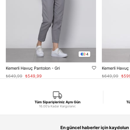
4
Kemerli Havuç Pantolon - Gri
Kemerli Havuç 
₺649,99
₺549,99
₺649,99
₺59
Tüm Siparişleriniz Aynı Gün
Tü
16.00'a Kadar Kargolanır.
En güncel haberler için kaydolun