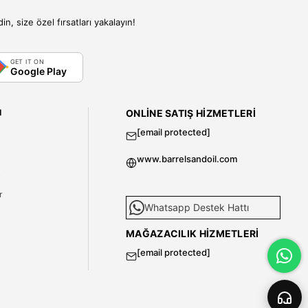
, size özel fırsatları yakalayın!
GET IT ON
Google Play
I
ONLINE SATIŞ HIZMETLERI
[email protected]
www.barrelsandoil.com
i
r
Whatsapp Destek Hattı
MAĞAZACILIK HIZMETLERI
[email protected]