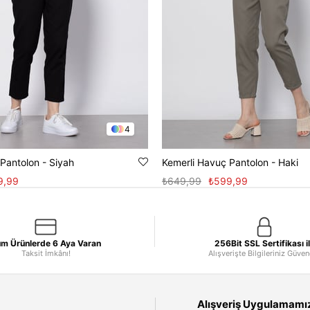
4
Pantolon - Siyah
Kemerli Havuç Pantolon - Haki
9,99
₺649,99
₺599,99
m Ürünlerde 6 Aya Varan
256Bit SSL Sertifikası i
Taksit İmkânı!
Alışverişte Bilgileriniz Güve
Alışveriş Uygulamamızı