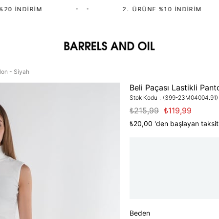
0 İNDIRIM
•
•
2.⁠ ⁠ÜRÜNE %10 İNDIRIM
lon - Siyah
Beli Paçası Lastikli Pant
Stok Kodu
(399-23M04004.91)
₺215,99
₺119,99
₺20,00
'den başlayan taksit
Beden