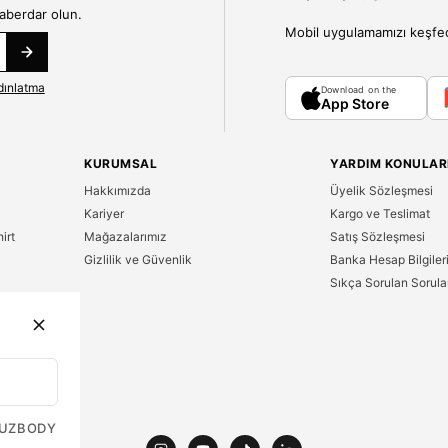
haberdar olun.
Mobil uygulamamızı keşfedin
dınlatma
Download on the
App Store
KURUMSAL
YARDIM KONULAR
Hakkımızda
Üyelik Sözleşmesi
Kariyer
Kargo ve Teslimat
irt
Mağazalarımız
Satış Sözleşmesi
Gizlilik ve Güvenlik
Banka Hesap Bilgiler
Sıkça Sorulan Sorula
n
UZ
BODY