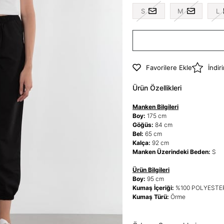
S
M
L
Favorilere Ekle
İndir
Ürün Özellikleri
Manken Bilgileri
Boy:
175 cm
Göğüs:
84 cm
Bel:
65 cm
Kalça:
92 cm
Manken Üzerindeki Beden:
S
Ürün Bilgileri
Boy:
95 cm
Kumaş İçeriği:
%100 POLYESTE
Kumaş Türü:
Örme