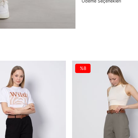
Ödeme Seçenekleri
%8