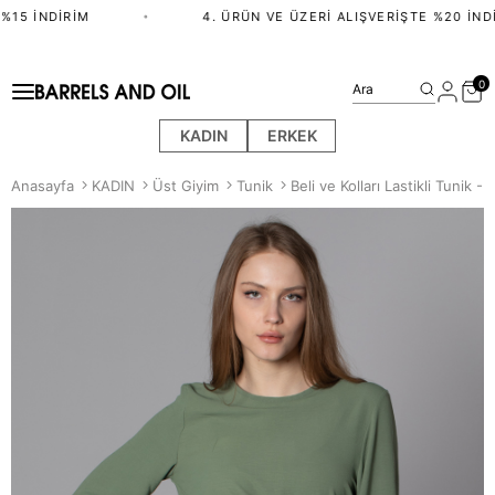
%15 İNDIRIM
•
4. ÜRÜN VE ÜZERI ALIŞVERIŞTE %20 İNDI
0
Ara
KADIN
ERKEK
Anasayfa
KADIN
Üst Giyim
Tunik
Beli ve Kolları Lastikli Tunik - 