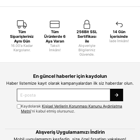
Tüm
Tüm
256Bit SSL
14 Gün
Siparişleriniz
Ürünlerde 6
Sertifikası
İçerisinde
Aynı Gün
Aya Varan
ile
İade İmkânı!
16.00'a Kadar
Taksit
Alışverişte
Kargolanır.
İmkânı!
Bilgileriniz
Güvende.
En güncel haberler için kaydolun
Haber listemize kayıt olarak kampanyalardan ilk siz haberdar olun.
Kaydolarak
Kişisel Verilerin Korunması Kanunu Aydınlatma
Metni
'ni kabul etmiş olursunuz.
Alışveriş Uygulamamızı İndirin
Mobil uygulamamızı keşfedin, size özel fırsatları yakalayın!