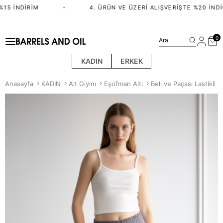
15 İNDIRIM
•
4. ÜRÜN VE ÜZERI ALIŞVERIŞTE %20 İNDI
0
Ara
KADIN
ERKEK
Anasayfa
KADIN
Alt Giyim
Eşofman Altı
Beli ve Paçası Lastikli E