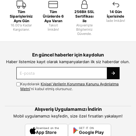
Tüm
Tüm
256Bit SSL
14 Gün
Siparişleriniz
Ürünlerde 6
Sertifikası
İçerisinde
Aynı Gün
Aya Varan
ile
İade İmkânı!
16.00'a Kadar
Taksit
Alışverişte
Kargolanır.
İmkânı!
Bilgileriniz
Güvende.
En güncel haberler için kaydolun
Haber listemize kayıt olarak kampanyalardan ilk siz haberdar olun.
Kaydolarak
Kişisel Verilerin Korunması Kanunu Aydınlatma
Metni
'ni kabul etmiş olursunuz.
Alışveriş Uygulamamızı İndirin
Mobil uygulamamızı keşfedin, size özel fırsatları yakalayın!
Download on the
GET IT ON
App Store
Google Play