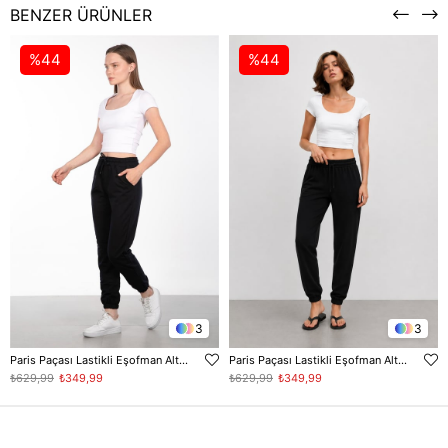
BENZER ÜRÜNLER
%44
%44
3
3
Paris Paçası Lastikli Eşofman Altı - Lacivert
Paris Paçası Lastikli Eşofman Altı - Siyah
₺629,99
₺349,99
₺629,99
₺349,99