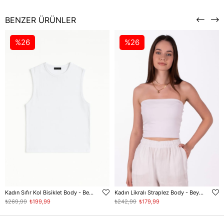
BENZER ÜRÜNLER
%26
%26
Kadın Sıfır Kol Bisiklet Body - Beyaz
Kadın Likralı Straplez Body - Beyaz
₺269,99
₺199,99
₺242,99
₺179,99