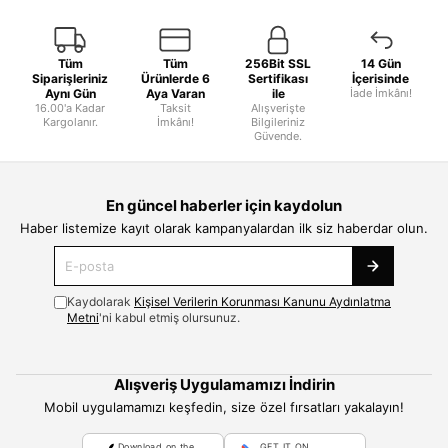
Tüm
Tüm
256Bit SSL
14 Gün
Siparişleriniz
Ürünlerde 6
Sertifikası
İçerisinde
Aynı Gün
Aya Varan
ile
İade İmkânı!
16.00'a Kadar
Taksit
Alışverişte
Kargolanır.
İmkânı!
Bilgileriniz
Güvende.
En güncel haberler için kaydolun
Haber listemize kayıt olarak kampanyalardan ilk siz haberdar olun.
Kaydolarak
Kişisel Verilerin Korunması Kanunu Aydınlatma
Metni
'ni kabul etmiş olursunuz.
Alışveriş Uygulamamızı İndirin
Mobil uygulamamızı keşfedin, size özel fırsatları yakalayın!
Download on the
GET IT ON