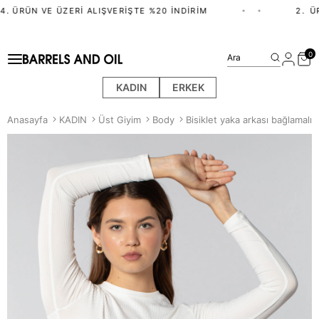
4. ÜRÜN VE ÜZERI ALIŞVERIŞTE %20 İNDIRIM
•
•
2.⁠ ⁠
0
Ara
KADIN
ERKEK
Anasayfa
KADIN
Üst Giyim
Body
Bisiklet yaka arkası bağlamal