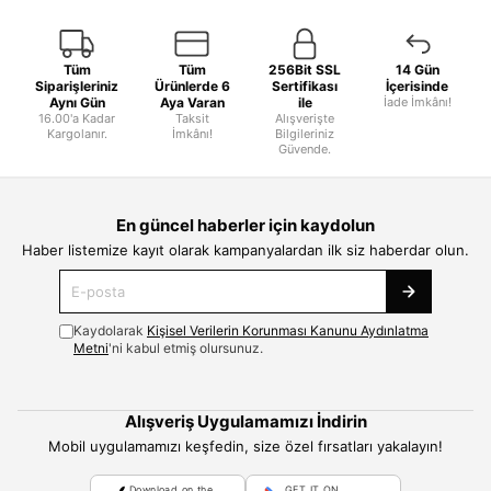
Tüm
Tüm
256Bit SSL
14 Gün
Siparişleriniz
Ürünlerde 6
Sertifikası
İçerisinde
Aynı Gün
Aya Varan
ile
İade İmkânı!
16.00'a Kadar
Taksit
Alışverişte
Kargolanır.
İmkânı!
Bilgileriniz
Güvende.
En güncel haberler için kaydolun
Haber listemize kayıt olarak kampanyalardan ilk siz haberdar olun.
Kaydolarak
Kişisel Verilerin Korunması Kanunu Aydınlatma
Metni
'ni kabul etmiş olursunuz.
Alışveriş Uygulamamızı İndirin
Mobil uygulamamızı keşfedin, size özel fırsatları yakalayın!
Download on the
GET IT ON