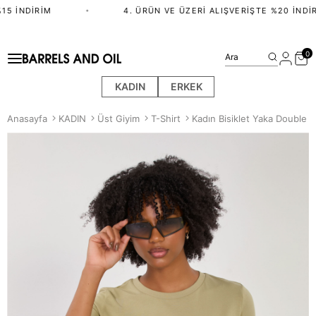
5 İNDIRIM
•
4. ÜRÜN VE ÜZERI ALIŞVERIŞTE %20 İNDIR
0
Ara
KADIN
ERKEK
Anasayfa
KADIN
Üst Giyim
T-Shirt
Kadın Bisiklet Yaka Double Ko