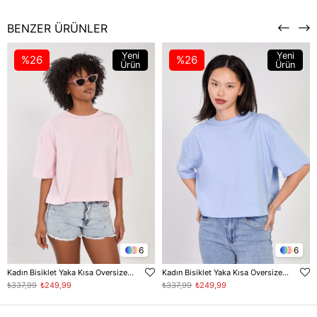
BENZER ÜRÜNLER
Yeni
Yeni
%26
%26
Ürün
Ürün
6
6
Kadın Bisiklet Yaka Kısa Oversize T-Shirt - Toz Pembe
Kadın Bisiklet Yaka Kısa Oversize T-Shirt - Bebe Mavi
₺337,99
₺249,99
₺337,99
₺249,99