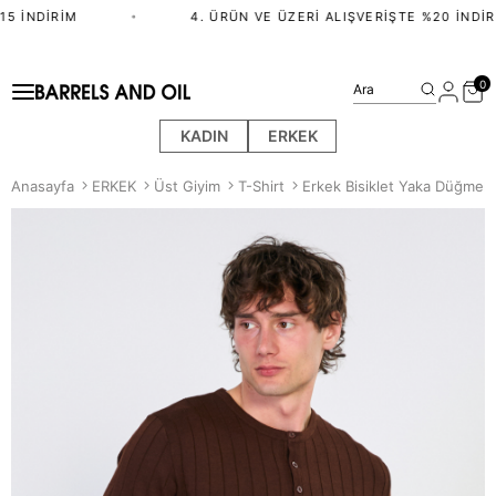
5 İNDIRIM
•
4. ÜRÜN VE ÜZERI ALIŞVERIŞTE %20 İNDIRI
0
Ara
KADIN
ERKEK
Anasayfa
ERKEK
Üst Giyim
T-Shirt
Erkek Bisiklet Yaka Düğmeli 