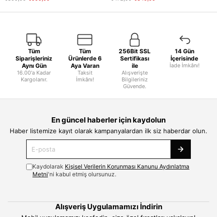
Tüm
Tüm
256Bit SSL
14 Gün
Siparişleriniz
Ürünlerde 6
Sertifikası
İçerisinde
Aynı Gün
Aya Varan
ile
İade İmkânı!
16.00'a Kadar
Taksit
Alışverişte
Kargolanır.
İmkânı!
Bilgileriniz
Güvende.
En güncel haberler için kaydolun
Haber listemize kayıt olarak kampanyalardan ilk siz haberdar olun.
Kaydolarak
Kişisel Verilerin Korunması Kanunu Aydınlatma
Metni
'ni kabul etmiş olursunuz.
Alışveriş Uygulamamızı İndirin