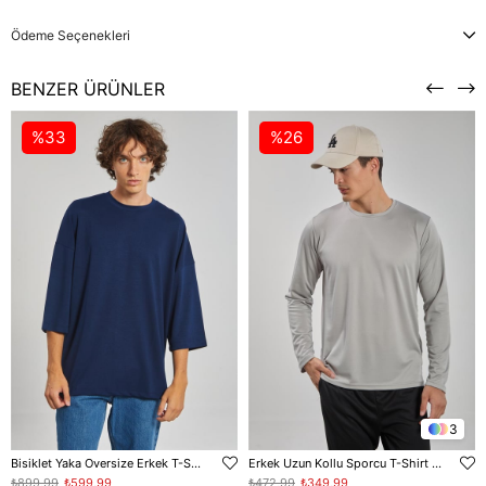
Ödeme Seçenekleri
BENZER ÜRÜNLER
%33
%26
3
Bisiklet Yaka Oversize Erkek T-Shirt - Lacivert
Erkek Uzun Kollu Sporcu T-Shirt - Gri
₺899,99
₺599,99
₺472,99
₺349,99