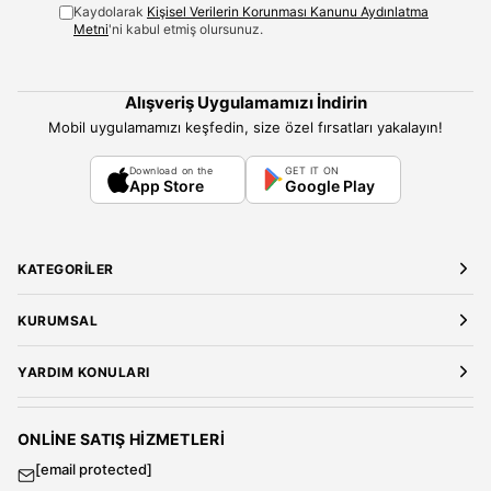
Kaydolarak
Kişisel Verilerin Korunması Kanunu Aydınlatma
Metni
'ni kabul etmiş olursunuz.
Alışveriş Uygulamamızı İndirin
Mobil uygulamamızı keşfedin, size özel fırsatları yakalayın!
Download on the
GET IT ON
App Store
Google Play
KATEGORILER
Yeni Gelenler
KURUMSAL
Kadın Giyim
Elbise
Hakkımızda
YARDIM KONULARI
Bluz
Kariyer
Gömlek
Mağazalarımız
Üyelik Sözleşmesi
T-Shirt
Gizlilik ve Güvenlik
Kargo ve Teslimat
ONLINE SATIŞ HIZMETLERI
Sweatshirt
Satış Sözleşmesi
[email protected]
Tulum
Banka Hesap Bilgileri