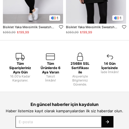
1
1
Bisiklet Yaka Mevsimlik Sweatshirt - Ekru
Bisiklet Yaka Mevsimlik Sweatshirt - Siyah
₺359,99
₺199,99
₺359,99
₺199,99
Tüm
Tüm
256Bit SSL
14 Gün
Siparişleriniz
Ürünlerde 6
Sertifikası
İçerisinde
Aynı Gün
Aya Varan
ile
İade İmkânı!
16.00'a Kadar
Taksit
Alışverişte
Kargolanır.
İmkânı!
Bilgileriniz
Güvende.
En güncel haberler için kaydolun
Haber listemize kayıt olarak kampanyalardan ilk siz haberdar olun.