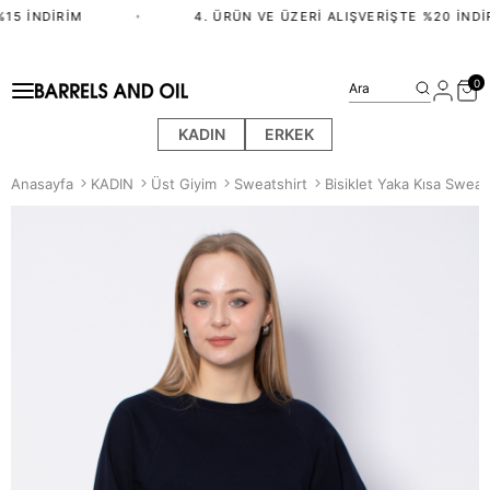
5 İNDIRIM
•
4. ÜRÜN VE ÜZERI ALIŞVERIŞTE %20 İNDIR
0
Ara
KADIN
ERKEK
Anasayfa
KADIN
Üst Giyim
Sweatshirt
Bisiklet Yaka Kısa Sweats