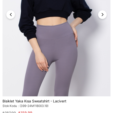
Bisiklet Yaka Kısa Sweatshirt - Lacivert
Stok Kodu
(399-24M118003.19)
₺287,99
₺159,99