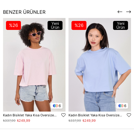
BENZER ÜRÜNLER
Yeni
Yeni
%26
%26
Ürün
Ürün
6
6
Kadın Bisiklet Yaka Kısa Oversize T-Shirt - Toz Pembe
Kadın Bisiklet Yaka Kısa Oversize T-Shirt - Bebe Mavi
₺337,99
₺249,99
₺337,99
₺249,99