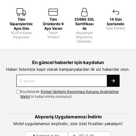
Tüm
Tüm
256Bit SSL
14 Gün
Siparişleriniz
Ürünlerde 6
Sertifikası
İçerisinde
Aynı Gün
Aya Varan
ile
İade İmkânı!
16.00'a Kadar
Taksit
Alışverişte
Kargolanır.
İmkânı!
Bilgileriniz
Güvende.
En güncel haberler için kaydolun
Haber listemize kayıt olarak kampanyalardan ilk siz haberdar olun.
Kaydolarak
Kişisel Verilerin Korunması Kanunu Aydınlatma
Metni
'ni kabul etmiş olursunuz.
Alışveriş Uygulamamızı İndirin
Mobil uygulamamızı keşfedin, size özel fırsatları yakalayın!
Download on the
GET IT ON