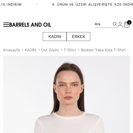
15 İNDIRIM
•
4. ÜRÜN VE ÜZERI ALIŞVERIŞTE %20 İNDIR
0
Ara
KADIN
ERKEK
Anasayfa
KADIN
Üst Giyim
T-Shirt
Bisiklet Yaka Kısa T-Shirt - 