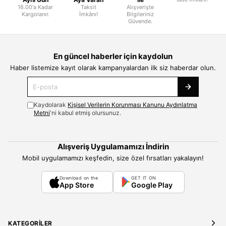
16.00'a Kadar
Taksit
Alışverişte
Kargolanır.
İmkânı!
Bilgileriniz
Güvende.
En güncel haberler için kaydolun
Haber listemize kayıt olarak kampanyalardan ilk siz haberdar olun.
Kaydolarak
Kişisel Verilerin Korunması Kanunu Aydınlatma
Metni
'ni kabul etmiş olursunuz.
Alışveriş Uygulamamızı İndirin
Mobil uygulamamızı keşfedin, size özel fırsatları yakalayın!
Download on the
GET IT ON
App Store
Google Play
KATEGORILER