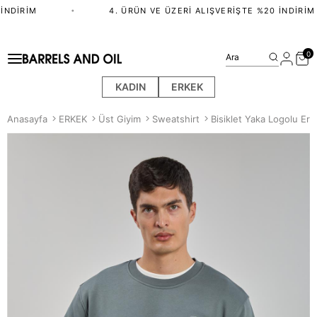
NDIRIM
•
4. ÜRÜN VE ÜZERI ALIŞVERIŞTE %20 İNDIRIM
0
Ara
KADIN
ERKEK
Anasayfa
ERKEK
Üst Giyim
Sweatshirt
Bisiklet Yaka Logolu Erk