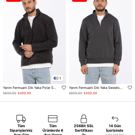
1
Yarım Fermuarlı Dik Yaka Polar Sweatshirt - Antrasit
Yarım Fermuarlı Dik Yaka Sweatshirt - Antrasit
₺899,99
₺499,99
₺899,99
₺499,99
Tüm
Tüm
256Bit SSL
14 Gün
Siparişleriniz
Ürünlerde 6
Sertifikası
İçerisinde
Aynı Gün
Aya Varan
ile
İade İmkânı!