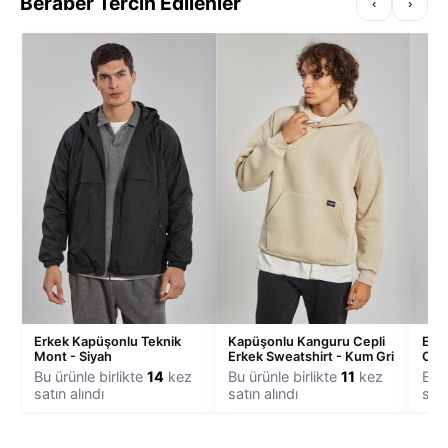
Beraber Tercih Edilenler
‹
›
Erkek Kapüşonlu Teknik
Kapüşonlu Kanguru Cepli
Erk
Mont - Siyah
Erkek Sweatshirt - Kum Gri
Ceke
Bu ürünle birlikte
14
kez
Bu ürünle birlikte
11
kez
Bu ü
satın alındı
satın alındı
satı