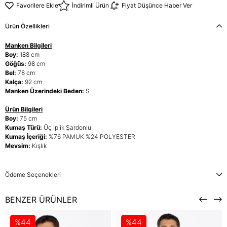
Favorilere Ekle
İndirimli Ürün
Fiyat Düşünce Haber Ver
Ürün Özellikleri
Manken Bilgileri
Boy:
188 cm
Göğüs:
98 cm
Bel:
78 cm
Kalça:
92 cm
Manken Üzerindeki Beden:
S
Ürün Bilgileri
Boy:
75 cm
Kumaş Türü:
Üç İplik Şardonlu
Kumaş İçeriği:
%76 PAMUK %24 POLYESTER
Mevsim:
Kışlık
Ödeme Seçenekleri
BENZER ÜRÜNLER
%44
%44