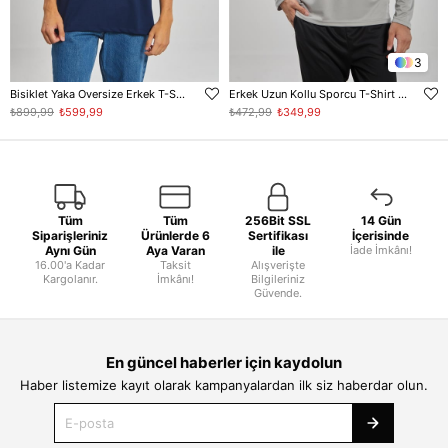
3
Bisiklet Yaka Oversize Erkek T-Shirt - Lacivert
Erkek Uzun Kollu Sporcu T-Shirt - Gri
₺899,99
₺599,99
₺472,99
₺349,99
Tüm
Tüm
256Bit SSL
14 Gün
Siparişleriniz
Ürünlerde 6
Sertifikası
İçerisinde
Aynı Gün
Aya Varan
ile
İade İmkânı!
16.00'a Kadar
Taksit
Alışverişte
Kargolanır.
İmkânı!
Bilgileriniz
Güvende.
En güncel haberler için kaydolun
Haber listemize kayıt olarak kampanyalardan ilk siz haberdar olun.