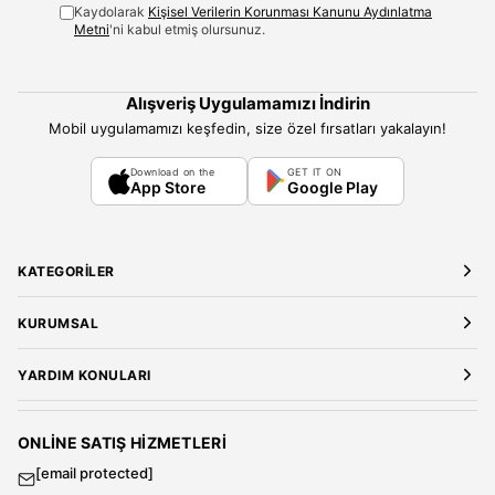
Kaydolarak
Kişisel Verilerin Korunması Kanunu Aydınlatma
Metni
'ni kabul etmiş olursunuz.
Alışveriş Uygulamamızı İndirin
Mobil uygulamamızı keşfedin, size özel fırsatları yakalayın!
Download on the
GET IT ON
App Store
Google Play
KATEGORILER
Yeni Gelenler
KURUMSAL
Kadın Giyim
Elbise
Hakkımızda
YARDIM KONULARI
Bluz
Kariyer
Gömlek
Mağazalarımız
Üyelik Sözleşmesi
T-Shirt
Gizlilik ve Güvenlik
Kargo ve Teslimat
ONLINE SATIŞ HIZMETLERI
Sweatshirt
Satış Sözleşmesi
[email protected]
Tulum
Banka Hesap Bilgileri