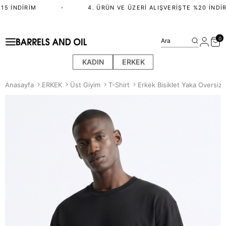
5 İNDIRIM
•
4. ÜRÜN VE ÜZERI ALIŞVERIŞTE %20 İNDIRI
0
Ara
KADIN
ERKEK
Anasayfa
ERKEK
Üst Giyim
T-Shirt
Erkek Bisiklet Yaka Oversize