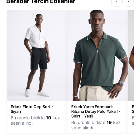
Beraber Tercih Edilenler
‹
›
Erkek Fleto Cep Şort -
Erkek Yarım Fermuarlı
Erke
Siyah
Ribana Detay Polo Yaka T-
Shir
Shirt - Yeşil
Bu ürünle birlikte
19
kez
Bu ü
Bu ürünle birlikte
19
kez
satın alındı
satı
satın alındı