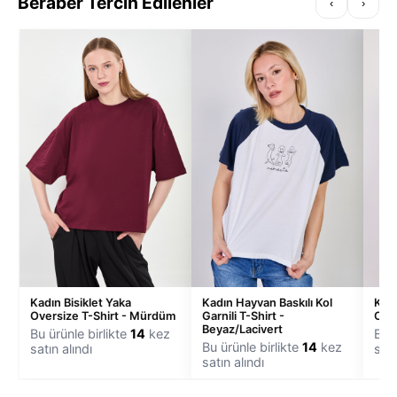
Beraber Tercih Edilenler
‹
›
Kadın Bisiklet Yaka
Kadın Hayvan Baskılı Kol
Kadı
Oversize T-Shirt - Mürdüm
Garnili T-Shirt -
Over
Beyaz/Lacivert
Bu ürünle birlikte
14
kez
Bu ü
Bu ürünle birlikte
14
kez
satın alındı
satı
satın alındı