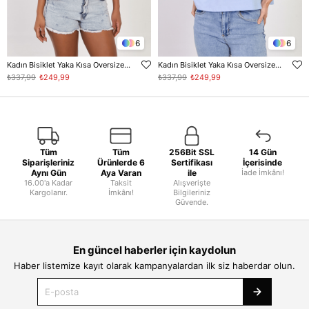
6
6
Kadın Bisiklet Yaka Kısa Oversize T-Shirt - Toz Pembe
Kadın Bisiklet Yaka Kısa Oversize T-Shirt - Bebe Mavi
₺337,99
₺249,99
₺337,99
₺249,99
Tüm
Tüm
256Bit SSL
14 Gün
Siparişleriniz
Ürünlerde 6
Sertifikası
İçerisinde
Aynı Gün
Aya Varan
ile
İade İmkânı!
16.00'a Kadar
Taksit
Alışverişte
Kargolanır.
İmkânı!
Bilgileriniz
Güvende.
En güncel haberler için kaydolun
Haber listemize kayıt olarak kampanyalardan ilk siz haberdar olun.