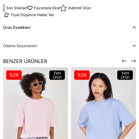
Son Stoklar!
Favorilere Ekle
İndirimli Ürün
Fiyat Düşünce Haber Ver
Ürün Özellikleri
Ödeme Seçenekleri
BENZER ÜRÜNLER
Yeni
Yeni
%26
%26
Ürün
Ürün