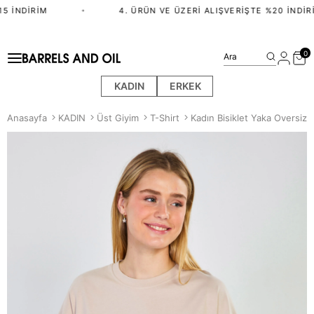
 İNDIRIM
•
4. ÜRÜN VE ÜZERI ALIŞVERIŞTE %20 İNDIRI
0
Ara
KADIN
ERKEK
Anasayfa
KADIN
Üst Giyim
T-Shirt
Kadın Bisiklet Yaka Oversize