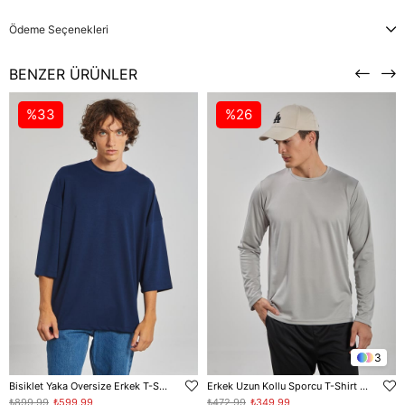
Ödeme Seçenekleri
BENZER ÜRÜNLER
%33
%26
3
Bisiklet Yaka Oversize Erkek T-Shirt - Lacivert
Erkek Uzun Kollu Sporcu T-Shirt - Gri
₺899,99
₺599,99
₺472,99
₺349,99