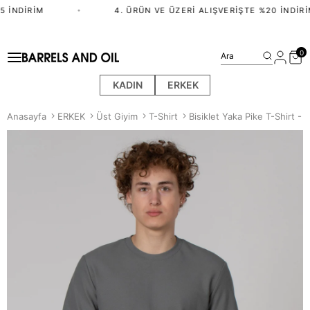
 İNDIRIM
•
4. ÜRÜN VE ÜZERI ALIŞVERIŞTE %20 İNDIRI
0
Ara
KADIN
ERKEK
Anasayfa
ERKEK
Üst Giyim
T-Shirt
Bisiklet Yaka Pike T-Shirt - 