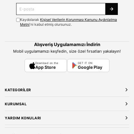
Kaydolarak
Kişisel Verilerin Korunması Kanunu Aydınlatma
Metni
'ni kabul etmiş olursunuz.
Alışveriş Uygulamamızı İndirin
Mobil uygulamamızı keşfedin, size özel fırsatları yakalayın!
Download on the
GET IT ON
App Store
Google Play
KATEGORILER
Yeni Gelenler
KURUMSAL
Kadın Giyim
Elbise
Hakkımızda
YARDIM KONULARI
Bluz
Kariyer
Gömlek
Mağazalarımız
Üyelik Sözleşmesi