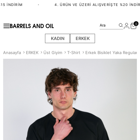
5 İNDIRIM
•
4. ÜRÜN VE ÜZERI ALIŞVERIŞTE %20 İNDIRI
0
Ara
KADIN
ERKEK
Anasayfa
ERKEK
Üst Giyim
T-Shirt
Erkek Bisiklet Yaka Regular F