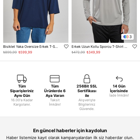
3
Bisiklet Yaka Oversize Erkek T-Shirt - Lacivert
Erkek Uzun Kollu Sporcu T-Shirt - Gri
₺899,99
₺599,99
₺472,99
₺349,99
Tüm
Tüm
256Bit SSL
14 Gün
Siparişleriniz
Ürünlerde 6
Sertifikası
İçerisinde
Aynı Gün
Aya Varan
ile
İade İmkânı!
16.00'a Kadar
Taksit
Alışverişte
Kargolanır.
İmkânı!
Bilgileriniz
Güvende.
En güncel haberler için kaydolun
Haber listemize kayıt olarak kampanyalardan ilk siz haberdar olun.