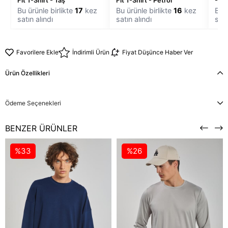
Fit T-Shirt - Taş
Fit T-Shirt - Petrol
- Si
Bu ürünle birlikte
17
kez
Bu ürünle birlikte
16
kez
Bu ü
satın alındı
satın alındı
satı
Favorilere Ekle
İndirimli Ürün
Fiyat Düşünce Haber Ver
Ürün Özellikleri
Ödeme Seçenekleri
BENZER ÜRÜNLER
%33
%26