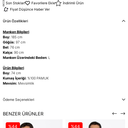
Son Stoklar!
Favorilere Ekle
İndirimli Ürün
Fiyat Düşünce Haber Ver
Ürün Özellikleri
Manken Bilgileri
Boy:
185 cm
Göğüs:
97 cm
Bel:
76 cm
Kalça:
90 cm
Manken Üzerindeki Beden:
L
Ürün Bilgileri
Boy:
74 cm
Kumaş İçeriği:
%100 PAMUK
Mevsim:
Mevsimlik
Ödeme Seçenekleri
BENZER ÜRÜNLER
%44
%44