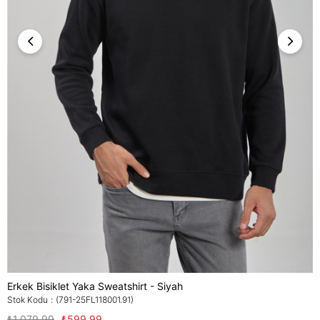
Erkek Bisiklet Yaka Sweatshirt - Siyah
Stok Kodu
(791-25FL118001.91)
₺1.079,99
₺599,99