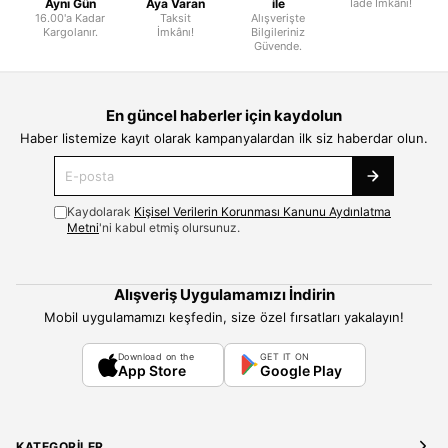
Aynı Gün
Aya Varan
ile
İade İmkânı!
16.00'a Kadar
Taksit
Alışverişte
Kargolanır.
İmkânı!
Bilgileriniz
Güvende.
En güncel haberler için kaydolun
Haber listemize kayıt olarak kampanyalardan ilk siz haberdar olun.
Kaydolarak
Kişisel Verilerin Korunması Kanunu Aydınlatma
Metni
'ni kabul etmiş olursunuz.
Alışveriş Uygulamamızı İndirin
Mobil uygulamamızı keşfedin, size özel fırsatları yakalayın!
Download on the
GET IT ON
App Store
Google Play
KATEGORILER