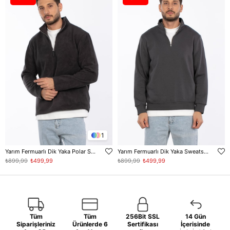
1
Yarım Fermuarlı Dik Yaka Polar Sweatshirt - Antrasit
Yarım Fermuarlı Dik Yaka Sweatshirt - Antrasit
₺899,99
₺499,99
₺899,99
₺499,99
Tüm
Tüm
256Bit SSL
14 Gün
Siparişleriniz
Ürünlerde 6
Sertifikası
İçerisinde