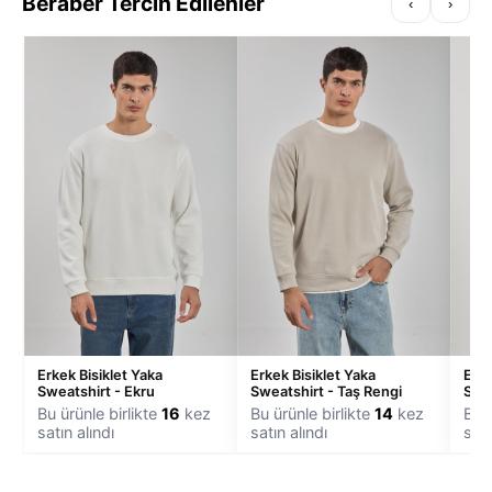
Beraber Tercih Edilenler
‹
›
Erkek Bisiklet Yaka
Erkek Bisiklet Yaka
Erke
Sweatshirt - Ekru
Sweatshirt - Taş Rengi
Swea
Bu ürünle birlikte
16
kez
Bu ürünle birlikte
14
kez
Bu ü
satın alındı
satın alındı
satı