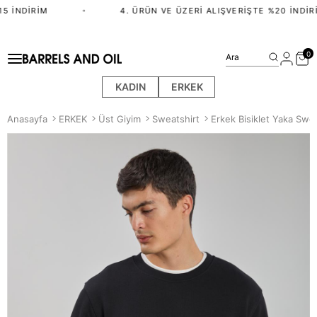
5 İNDIRIM
•
4. ÜRÜN VE ÜZERI ALIŞVERIŞTE %20 İNDIRI
0
Ara
KADIN
ERKEK
Anasayfa
ERKEK
Üst Giyim
Sweatshirt
Erkek Bisiklet Yaka Swea