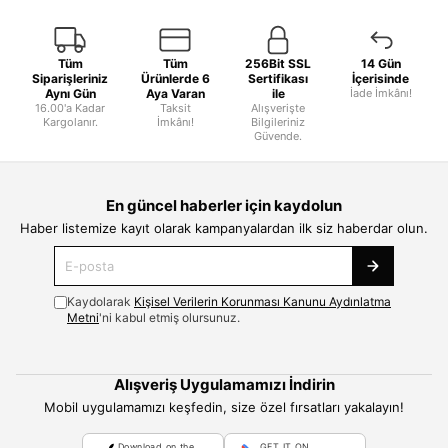
Tüm
Tüm
256Bit SSL
14 Gün
Siparişleriniz
Ürünlerde 6
Sertifikası
İçerisinde
Aynı Gün
Aya Varan
ile
İade İmkânı!
16.00'a Kadar
Taksit
Alışverişte
Kargolanır.
İmkânı!
Bilgileriniz
Güvende.
En güncel haberler için kaydolun
Haber listemize kayıt olarak kampanyalardan ilk siz haberdar olun.
Kaydolarak
Kişisel Verilerin Korunması Kanunu Aydınlatma
Metni
'ni kabul etmiş olursunuz.
Alışveriş Uygulamamızı İndirin
Mobil uygulamamızı keşfedin, size özel fırsatları yakalayın!
Download on the
GET IT ON