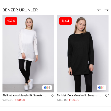
BENZER ÜRÜNLER
%44
%44
1
1
Bisiklet Yaka Mevsimlik Sweatshirt - Ekru
Bisiklet Yaka Mevsimlik Sweatshirt - Siyah
₺359,99
₺199,99
₺359,99
₺199,99