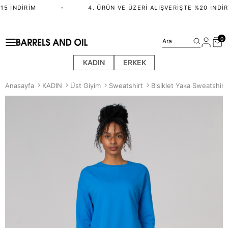
5 İNDIRIM
•
4. ÜRÜN VE ÜZERI ALIŞVERIŞTE %20 İNDIR
0
Ara
KADIN
ERKEK
Anasayfa
KADIN
Üst Giyim
Sweatshirt
Bisiklet Yaka Sweatshirt