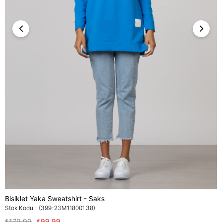
Bisiklet Yaka Sweatshirt - Saks
Stok Kodu
(399-23M118001.38)
₺179,99
₺99,99