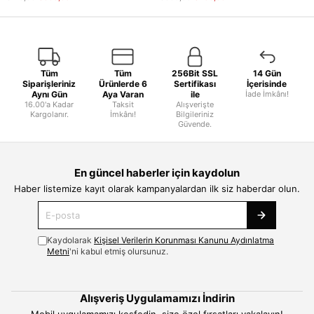
Tüm
Tüm
256Bit SSL
14 Gün
Siparişleriniz
Ürünlerde 6
Sertifikası
İçerisinde
Aynı Gün
Aya Varan
ile
İade İmkânı!
16.00'a Kadar
Taksit
Alışverişte
Kargolanır.
İmkânı!
Bilgileriniz
Güvende.
En güncel haberler için kaydolun
Haber listemize kayıt olarak kampanyalardan ilk siz haberdar olun.
Kaydolarak
Kişisel Verilerin Korunması Kanunu Aydınlatma
Metni
'ni kabul etmiş olursunuz.
Alışveriş Uygulamamızı İndirin