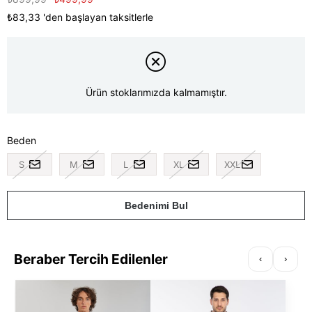
₺83,33
'den başlayan taksitlerle
Ürün stoklarımızda kalmamıştır.
Beden
S
M
L
XL
XXL
Bedenimi Bul
Beraber Tercih Edilenler
‹
›