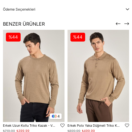
Ödeme Seçenekleri
BENZER ÜRÜNLER
%44
%44
4
Erkek Uzun Kollu Triko Kazak - Vizon
Erkek Polo Yaka Düğmeli Triko Kazak - Vizon
₺719,99
₺399,99
₺899,99
₺499,99