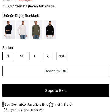
₺66,67
'den başlayan taksitlerle
Ürünün Diğer Renkleri;
Beden
S
M
L
XL
XXL
Bedenimi Bul
Son Stoklar!
Favorilere Ekle
İndirimli Ürün
Fiyat Düşünce Haber Ver