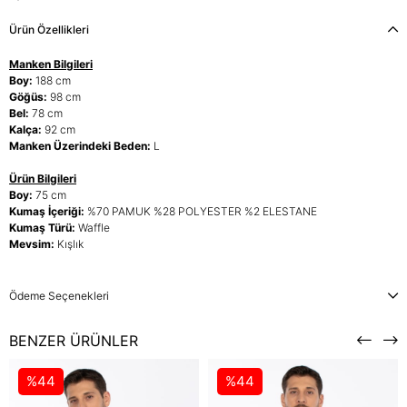
Ürün Özellikleri
Manken Bilgileri
Boy:
188 cm
Göğüs:
98 cm
Bel:
78 cm
Kalça:
92 cm
Manken Üzerindeki Beden:
L
Ürün Bilgileri
Boy:
75 cm
Kumaş İçeriği:
%70 PAMUK %28 POLYESTER %2 ELESTANE
Kumaş Türü:
Waffle
Mevsim:
Kışlık
Ödeme Seçenekleri
BENZER ÜRÜNLER
%44
%44