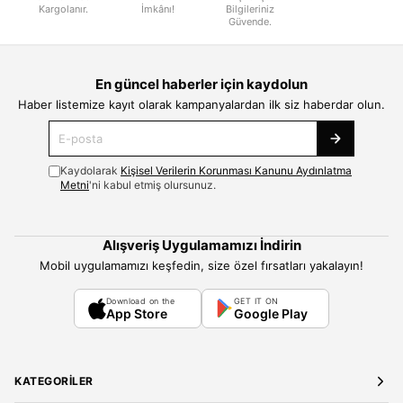
Kargolanır.
İmkânı!
Bilgileriniz
Güvende.
En güncel haberler için kaydolun
Haber listemize kayıt olarak kampanyalardan ilk siz haberdar olun.
Kaydolarak
Kişisel Verilerin Korunması Kanunu Aydınlatma
Metni
'ni kabul etmiş olursunuz.
Alışveriş Uygulamamızı İndirin
Mobil uygulamamızı keşfedin, size özel fırsatları yakalayın!
Download on the
GET IT ON
App Store
Google Play
KATEGORILER