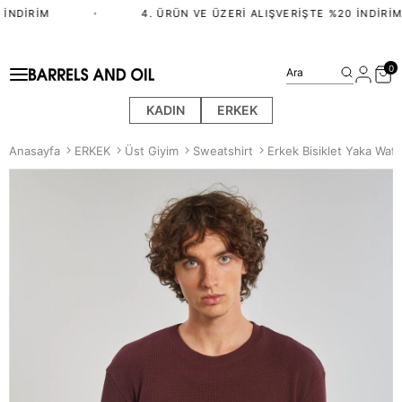
İNDIRIM
•
4. ÜRÜN VE ÜZERI ALIŞVERIŞTE %20 İNDIRIM
0
Ara
KADIN
ERKEK
Anasayfa
ERKEK
Üst Giyim
Sweatshirt
Erkek Bisiklet Yaka Waff