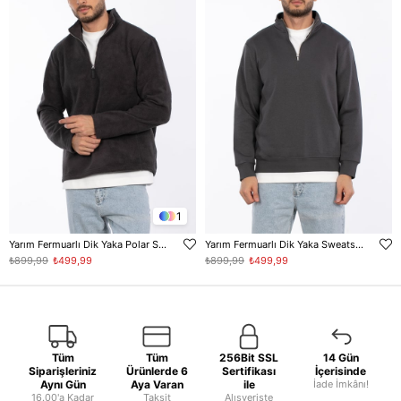
1
Yarım Fermuarlı Dik Yaka Polar Sweatshirt - Antrasit
Yarım Fermuarlı Dik Yaka Sweatshirt - Antrasit
₺899,99
₺499,99
₺899,99
₺499,99
Tüm
Tüm
256Bit SSL
14 Gün
Siparişleriniz
Ürünlerde 6
Sertifikası
İçerisinde
Aynı Gün
Aya Varan
ile
İade İmkânı!
16.00'a Kadar
Taksit
Alışverişte