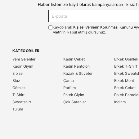
Haber listemize kayıt olarak kampanyalardan ilk siz 
Kaydolarak
Kişisel Verilerin Korunması Kanunu Ay
Metni
'ni kabul etmiş olursunuz.
KATEGORILER
Yeni Gelenler
Kadın Ceket
Erkek Gömlek
Kadın Giyim
Kadın Pantolon
Erkek T-Shirt
Elbise
Kazak & Süveter
Erkek Sweatsh
Bluz
Çanta
Erkek Mont
Gömlek
Parfüm
Erkek Ceket
T-Shirt
Erkek Giyim
Erkek Pantolo
Sweatshirt
Çok Satanlar
İndirim
Tulum