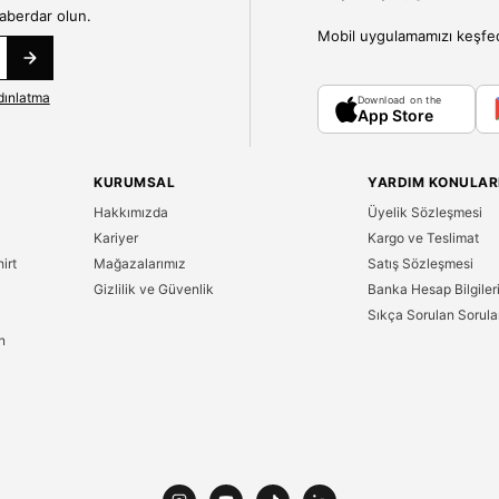
haberdar olun.
Mobil uygulamamızı keşfedin
dınlatma
Download on the
App Store
KURUMSAL
YARDIM KONULAR
Hakkımızda
Üyelik Sözleşmesi
Kariyer
Kargo ve Teslimat
irt
Mağazalarımız
Satış Sözleşmesi
Gizlilik ve Güvenlik
Banka Hesap Bilgiler
Sıkça Sorulan Sorula
n