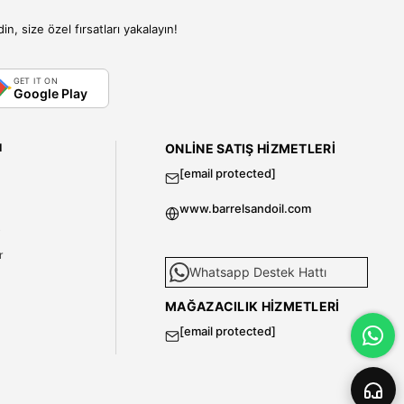
, size özel fırsatları yakalayın!
GET IT ON
Google Play
I
ONLINE SATIŞ HIZMETLERI
[email protected]
www.barrelsandoil.com
i
r
Whatsapp Destek Hattı
MAĞAZACILIK HIZMETLERI
[email protected]