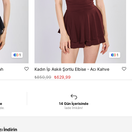
1
1
ah
Kadın İp Askılı Şortlu Elbise - Acı Kahve
₺850,99
₺629,99
le
14 Gün İçerisinde
nde.
İade İmkânı!
 İndirin