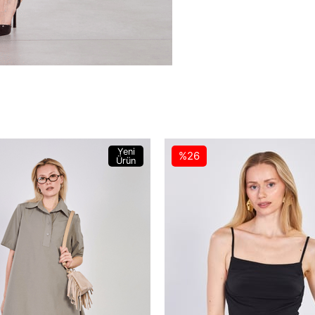
Yeni
%26
Ürün