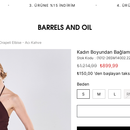
•
3. ÜRÜNE %15 İNDIRIM
•
4. ÜRÜN 
rapeli Elbise - Acı Kahve
Kadın Boyundan Bağlamal
Stok Kodu
(1012-26SM14002.2
₺1.214,99
₺899,99
₺150,00
'den başlayan taksi
Beden
S
M
L
R