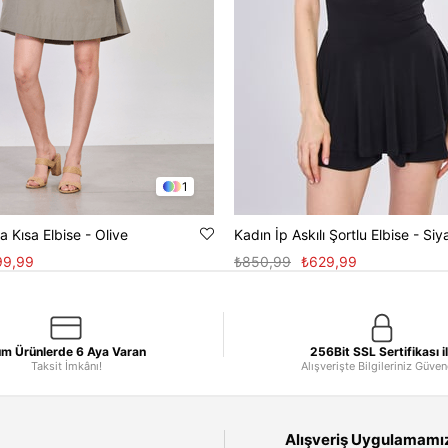
1
 Kısa Elbise - Olive
Kadın İp Askılı Şortlu Elbise - Siy
99,99
₺850,99
₺629,99
m Ürünlerde 6 Aya Varan
256Bit SSL Sertifikası i
Taksit İmkânı!
Alışverişte Bilgileriniz Güve
Alışveriş Uygulamamızı