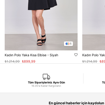
1
Kadın Polo Yaka Kısa Elbise - Siyah
Kadın Polo Yaka
₺1.214,99
₺899,99
₺1.214,99
₺8
Tüm Siparişleriniz Aynı Gün
Tü
16.00'a Kadar Kargolanır.
En güncel haberler için kaydolun