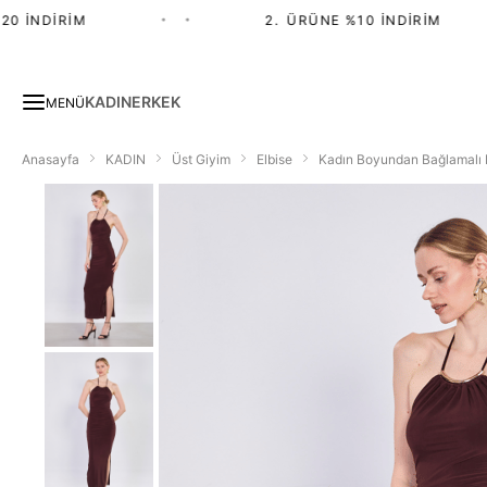
İNDIRIM
•
•
2.⁠ ⁠ÜRÜNE %10 İNDIRIM
KADIN
ERKEK
MENÜ
Anasayfa
KADIN
Üst Giyim
Elbise
Kadın Boyundan Bağlamalı D