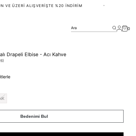
VE ÜZERI ALIŞVERIŞTE %20 İNDIRIM
•
Ara
0
ı Drapeli Elbise - Acı Kahve
26)
tlerle
NK
Bedenimi Bul