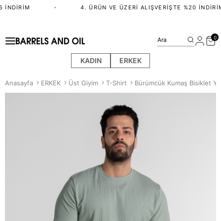
 İNDIRIM
•
4. ÜRÜN VE ÜZERI ALIŞVERIŞTE %20 İNDIRIM
0
Ara
KADIN
ERKEK
Anasayfa
ERKEK
Üst Giyim
T-Shirt
Bürümcük Kumaş Bisiklet Yak