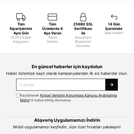
Tüm
Tüm
256Bit SSL
14 Gün
Siparişleriniz
Ürünlerde 6
Sertifikası
İçerisinde
Aynı Gün
Aya Varan
ile
İade İmkânı!
16.00'a Kadar
Taksit
Alışverişte
Kargolanır.
İmkânı!
Bilgileriniz
Güvende.
En güncel haberler için kaydolun
Haber listemize kayıt olarak kampanyalardan ilk siz haberdar olun.
Kaydolarak
Kişisel Verilerin Korunması Kanunu Aydınlatma
Metni
'ni kabul etmiş olursunuz.
Alışveriş Uygulamamızı İndirin
Mobil uygulamamızı keşfedin, size özel fırsatları yakalayın!