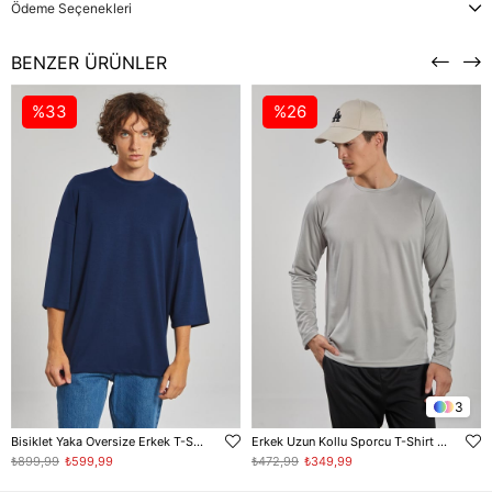
Ödeme Seçenekleri
BENZER ÜRÜNLER
%33
%26
3
Bisiklet Yaka Oversize Erkek T-Shirt - Lacivert
Erkek Uzun Kollu Sporcu T-Shirt - Gri
₺899,99
₺599,99
₺472,99
₺349,99