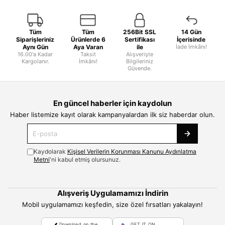
Tüm
Tüm
256Bit SSL
14 Gün
Siparişleriniz
Ürünlerde 6
Sertifikası
İçerisinde
Aynı Gün
Aya Varan
ile
İade İmkânı!
16.00'a Kadar
Taksit
Alışverişte
Kargolanır.
İmkânı!
Bilgileriniz
Güvende.
En güncel haberler için kaydolun
Haber listemize kayıt olarak kampanyalardan ilk siz haberdar olun.
Kaydolarak
Kişisel Verilerin Korunması Kanunu Aydınlatma
Metni
'ni kabul etmiş olursunuz.
Alışveriş Uygulamamızı İndirin
Mobil uygulamamızı keşfedin, size özel fırsatları yakalayın!
Download on the
GET IT ON