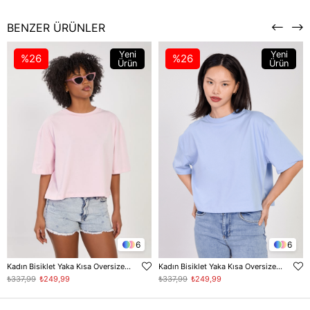
BENZER ÜRÜNLER
Yeni
Yeni
%26
%26
Ürün
Ürün
6
6
Kadın Bisiklet Yaka Kısa Oversize T-Shirt - Toz Pembe
Kadın Bisiklet Yaka Kısa Oversize T-Shirt - Bebe Mavi
₺337,99
₺249,99
₺337,99
₺249,99