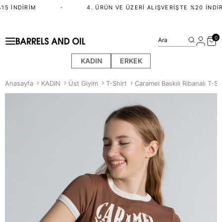
5 İNDIRIM
•
4. ÜRÜN VE ÜZERI ALIŞVERIŞTE %20 İNDIR
0
Ara
KADIN
ERKEK
Anasayfa
KADIN
Üst Giyim
T-Shirt
Caramel Baskılı Ribanalı T-Sh