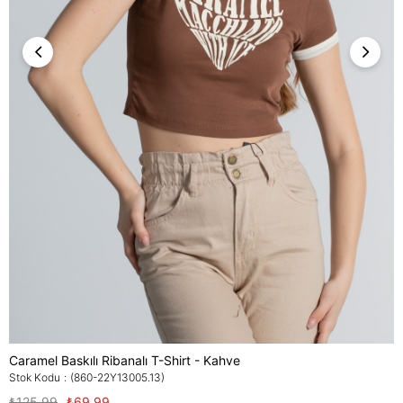
Caramel Baskılı Ribanalı T-Shirt - Kahve
Stok Kodu
(860-22Y13005.13)
₺125,99
₺69,99