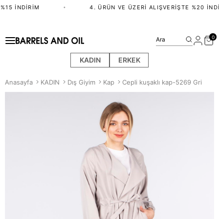
%15 İNDIRIM
•
4. ÜRÜN VE ÜZERI ALIŞVERIŞTE %20 İNDI
0
Ara
KADIN
ERKEK
Anasayfa
KADIN
Dış Giyim
Kap
Cepli kuşaklı kap-5269 Gri