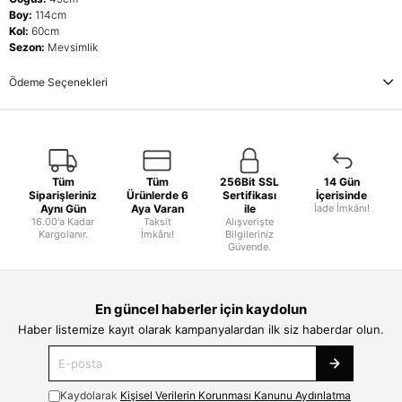
Boy:
114cm
Kol:
60cm
Sezon:
Mevsimlik
Ödeme Seçenekleri
Tüm
Tüm
256Bit SSL
14 Gün
Siparişleriniz
Ürünlerde 6
Sertifikası
İçerisinde
Aynı Gün
Aya Varan
ile
İade İmkânı!
16.00'a Kadar
Taksit
Alışverişte
Kargolanır.
İmkânı!
Bilgileriniz
Güvende.
En güncel haberler için kaydolun
Haber listemize kayıt olarak kampanyalardan ilk siz haberdar olun.
Kaydolarak
Kişisel Verilerin Korunması Kanunu Aydınlatma