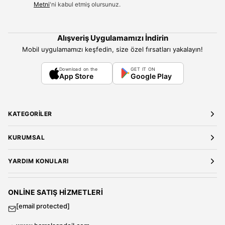
Metni
'ni kabul etmiş olursunuz.
Alışveriş Uygulamamızı İndirin
Mobil uygulamamızı keşfedin, size özel fırsatları yakalayın!
Download on the
GET IT ON
App Store
Google Play
KATEGORILER
Yeni Gelenler
KURUMSAL
Kadın Giyim
Elbise
Hakkımızda
YARDIM KONULARI
Bluz
Kariyer
Gömlek
Mağazalarımız
Üyelik Sözleşmesi
T-Shirt
Gizlilik ve Güvenlik
Kargo ve Teslimat
ONLINE SATIŞ HIZMETLERI
Sweatshirt
Satış Sözleşmesi
[email protected]
Tulum
Banka Hesap Bilgileri
Kadın Ceket
Sıkça Sorulan Sorular