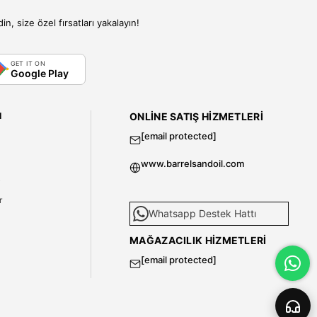
, size özel fırsatları yakalayın!
GET IT ON
Google Play
I
ONLINE SATIŞ HIZMETLERI
[email protected]
www.barrelsandoil.com
i
r
Whatsapp Destek Hattı
MAĞAZACILIK HIZMETLERI
[email protected]