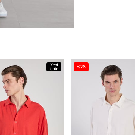
Yeni
%26
Ürün