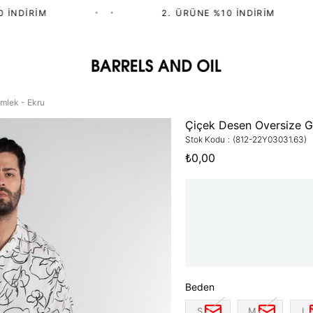
NDIRIM
•
•
2.⁠ ⁠ÜRÜNE %10 İNDIRIM
•
mlek - Ekru
Çiçek Desen Oversize G
Stok Kodu
(812-22Y03031.63)
₺0,00
Beden
S
M
L