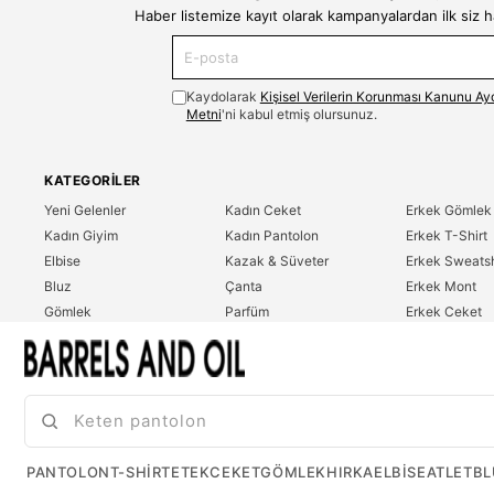
Haber listemize kayıt olarak kampanyalardan ilk siz 
Kaydolarak
Kişisel Verilerin Korunması Kanunu Ay
Metni
'ni kabul etmiş olursunuz.
KATEGORILER
Yeni Gelenler
Kadın Ceket
Erkek Gömlek
Kadın Giyim
Kadın Pantolon
Erkek T-Shirt
Elbise
Kazak & Süveter
Erkek Sweatsh
Bluz
Çanta
Erkek Mont
Gömlek
Parfüm
Erkek Ceket
T-Shirt
Erkek Giyim
Erkek Pantolo
Sweatshirt
Çok Satanlar
İndirim
Tulum
PANTOLON
T-SHIRT
ETEK
CEKET
GÖMLEK
HIRKA
ELBISE
ATLET
BL