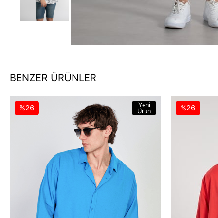
BENZER ÜRÜNLER
Yeni
%26
%26
Ürün