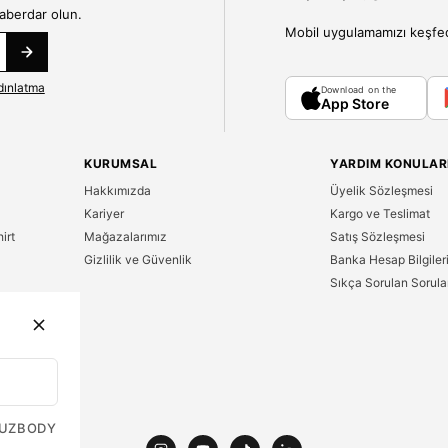
haberdar olun.
Mobil uygulamamızı keşfedin
dınlatma
Download on the
App Store
KURUMSAL
YARDIM KONULAR
Hakkımızda
Üyelik Sözleşmesi
Kariyer
Kargo ve Teslimat
irt
Mağazalarımız
Satış Sözleşmesi
Gizlilik ve Güvenlik
Banka Hesap Bilgiler
Sıkça Sorulan Sorula
n
UZ
BODY