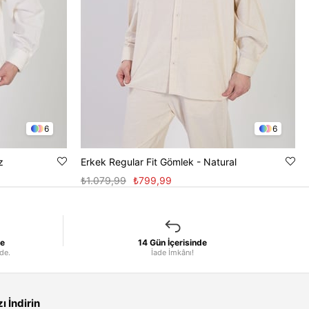
6
6
z
Erkek Regular Fit Gömlek - Natural
₺1.079,99
₺799,99
le
14 Gün İçerisinde
nde.
İade İmkânı!
 İndirin