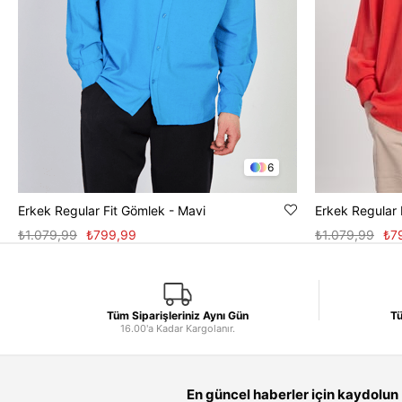
6
Erkek Regular Fit Gömlek - Mavi
Erkek Regular 
₺1.079,99
₺799,99
₺1.079,99
₺7
Tüm Siparişleriniz Aynı Gün
Tü
16.00'a Kadar Kargolanır.
En güncel haberler için kaydolun