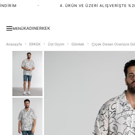
DIRIM
•
4. ÜRÜN VE ÜZERI ALIŞVERIŞTE %20 İ
KADIN
ERKEK
MENÜ
Anasayfa
ERKEK
Üst Giyim
Gömlek
Çiçek Desen Oversize Gö