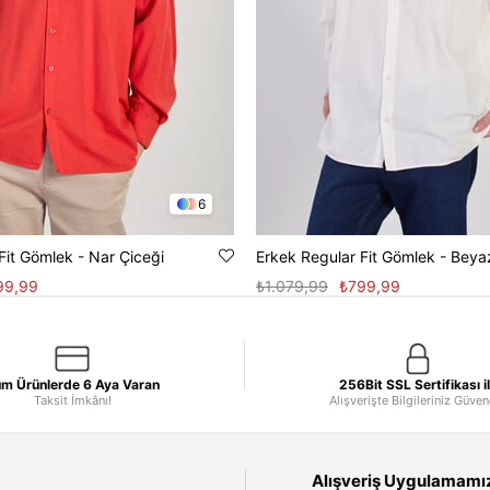
6
Fit Gömlek - Nar Çiceği
Erkek Regular Fit Gömlek - Beya
99,99
₺1.079,99
₺799,99
m Ürünlerde 6 Aya Varan
256Bit SSL Sertifikası i
Taksit İmkânı!
Alışverişte Bilgileriniz Güve
Alışveriş Uygulamamızı