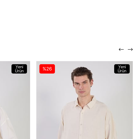
Yeni
Yeni
%26
Ürün
Ürün