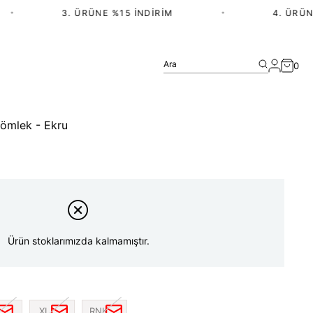
3. ÜRÜNE %15 İNDIRIM
•
4. ÜRÜN V
Ara
0
ömlek - Ekru
Ürün stoklarımızda kalmamıştır.
XL
RNK