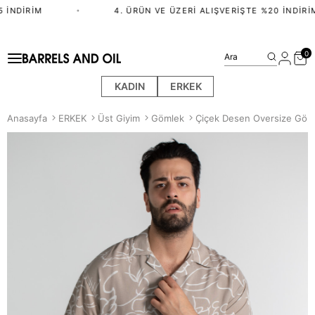
 İNDIRIM
•
4. ÜRÜN VE ÜZERI ALIŞVERIŞTE %20 İNDIRIM
0
Ara
KADIN
ERKEK
Anasayfa
ERKEK
Üst Giyim
Gömlek
Çiçek Desen Oversize Göml