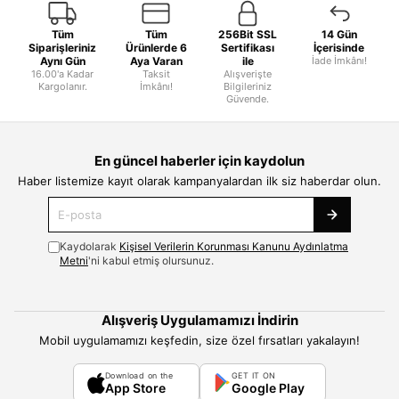
Tüm
Tüm
256Bit SSL
14 Gün
Siparişleriniz
Ürünlerde 6
Sertifikası
İçerisinde
Aynı Gün
Aya Varan
ile
İade İmkânı!
16.00'a Kadar
Taksit
Alışverişte
Kargolanır.
İmkânı!
Bilgileriniz
Güvende.
En güncel haberler için kaydolun
Haber listemize kayıt olarak kampanyalardan ilk siz haberdar olun.
Kaydolarak
Kişisel Verilerin Korunması Kanunu Aydınlatma
Metni
'ni kabul etmiş olursunuz.
Alışveriş Uygulamamızı İndirin
Mobil uygulamamızı keşfedin, size özel fırsatları yakalayın!
Download on the
GET IT ON
App Store
Google Play