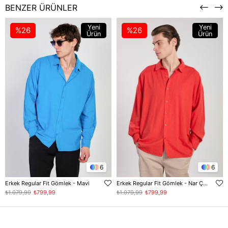
BENZER ÜRÜNLER
Yeni
Yeni
%26
%26
Ürün
Ürün
6
6
Erkek Regular Fit Gömlek - Mavi
Erkek Regular Fit Gömlek - Nar Çiceği
₺1.079,99
₺799,99
₺1.079,99
₺799,99