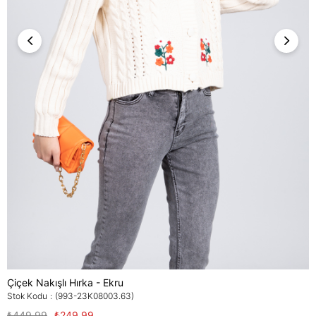
Çiçek Nakışlı Hırka - Ekru
Stok Kodu
(993-23K08003.63)
₺449,99
₺249,99