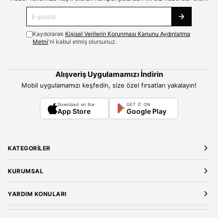
Kaydolarak
Kişisel Verilerin Korunması Kanunu Aydınlatma
Metni
'ni kabul etmiş olursunuz.
Alışveriş Uygulamamızı İndirin
Mobil uygulamamızı keşfedin, size özel fırsatları yakalayın!
Download on the
GET IT ON
App Store
Google Play
KATEGORILER
Yeni Gelenler
KURUMSAL
Kadın Giyim
Elbise
Hakkımızda
YARDIM KONULARI
Bluz
Kariyer
Gömlek
Mağazalarımız
Üyelik Sözleşmesi