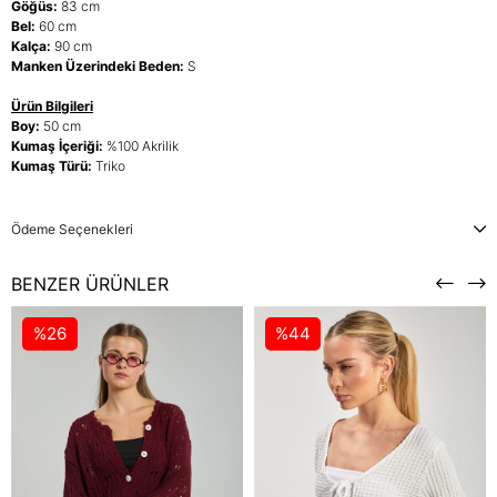
Göğüs:
83 cm
Bel:
60 cm
Kalça:
90 cm
Manken Üzerindeki Beden:
S
Ürün Bilgileri
Boy:
50 cm
Kumaş İçeriği:
%100 Akrilik
Kumaş Türü:
Triko
Ödeme Seçenekleri
BENZER ÜRÜNLER
%26
%44