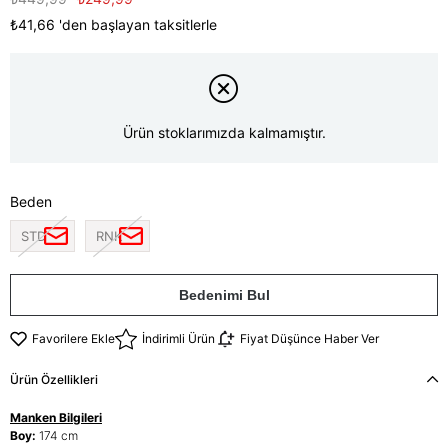
₺41,66
'den başlayan taksitlerle
Ürün stoklarımızda kalmamıştır.
Beden
STD
RNK
Bedenimi Bul
Favorilere Ekle
İndirimli Ürün
Fiyat Düşünce Haber Ver
Ürün Özellikleri
Manken Bilgileri
Boy:
174 cm