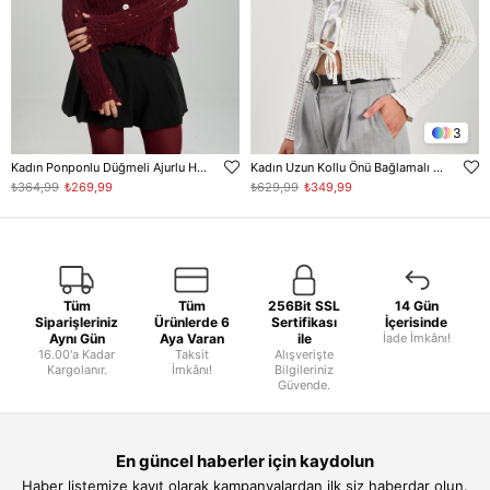
3
Kadın Ponponlu Düğmeli Ajurlu Hırka - Bordo
Kadın Uzun Kollu Önü Bağlamalı Hırka - Ekru
₺364,99
₺269,99
₺629,99
₺349,99
Tüm
Tüm
256Bit SSL
14 Gün
Siparişleriniz
Ürünlerde 6
Sertifikası
İçerisinde
Aynı Gün
Aya Varan
ile
İade İmkânı!
16.00'a Kadar
Taksit
Alışverişte
Kargolanır.
İmkânı!
Bilgileriniz
Güvende.
En güncel haberler için kaydolun
Haber listemize kayıt olarak kampanyalardan ilk siz haberdar olun.