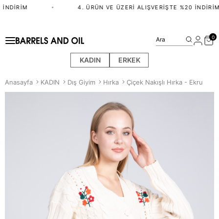
İNDIRIM
•
4. ÜRÜN VE ÜZERI ALIŞVERIŞTE %20 İNDIRIM
0
Ara
KADIN
ERKEK
Anasayfa
KADIN
Dış Giyim
Hırka
Çiçek Nakışlı Hırka - Ekru