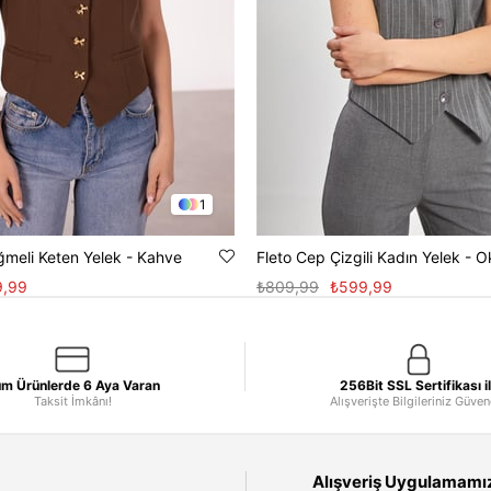
1
meli Keten Yelek - Kahve
Fleto Cep Çizgili Kadın Yelek - O
9,99
₺809,99
₺599,99
m Ürünlerde 6 Aya Varan
256Bit SSL Sertifikası i
Taksit İmkânı!
Alışverişte Bilgileriniz Güve
Alışveriş Uygulamamızı