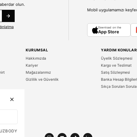
haberdar olun.
Mobil uygulamamızı keşfedin
dınlatma
Download on the
App Store
KURUMSAL
YARDIM KONULAR
Hakkımızda
Üyelik Sözleşmesi
Kariyer
Kargo ve Teslimat
irt
Mağazalarımız
Satış Sözleşmesi
Gizlilik ve Güvenlik
Banka Hesap Bilgiler
Sıkça Sorulan Sorula
n
UZ
BODY