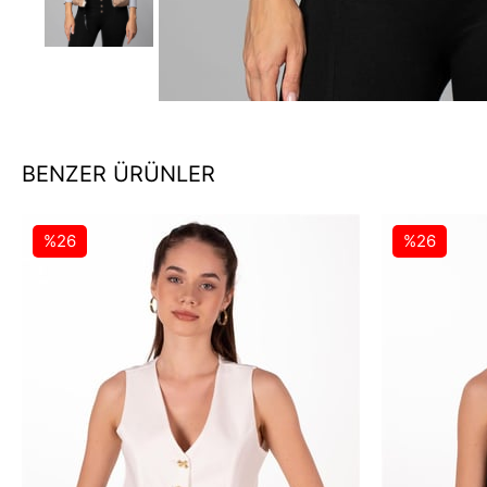
BENZER ÜRÜNLER
%26
%26