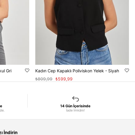
kul Gri
Kadın Cep Kapaklı Poliviskon Yelek - Siyah
₺809,99
₺599,99
le
14 Gün İçerisinde
nde.
İade İmkânı!
 İndirin