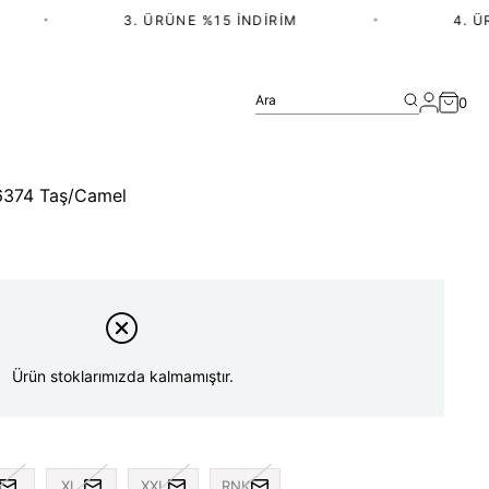
•
3. ÜRÜNE %15 İNDIRIM
•
4. ÜRÜ
Ara
0
k-6374 Taş/Camel
Ürün stoklarımızda kalmamıştır.
XL
XXL
RNK