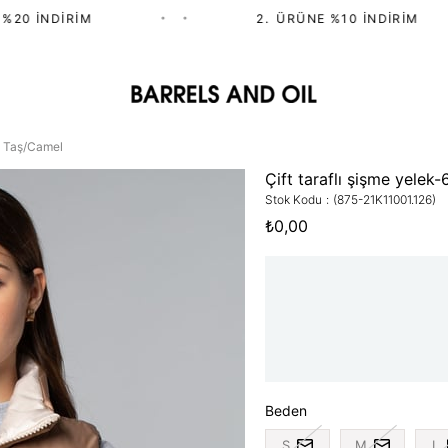
0 İNDIRIM
•
•
2.⁠ ⁠ÜRÜNE %10 İNDIRIM
74 Taş/Camel
Çift taraflı şişme yele
Stok Kodu
(875-21K11001.126)
₺0,00
Beden
S
M
L