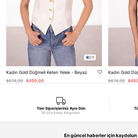
1
Kadın Gold Düğmeli Keten Yelek - Beyaz
Kadın Gold Düğ
₺674,99
₺499,99
₺674,99
₺49
Tüm Siparişleriniz Aynı Gün
Tü
16.00'a Kadar Kargolanır.
En güncel haberler için kaydolun