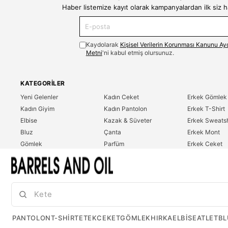
Haber listemize kayıt olarak kampanyalardan ilk siz 
Kaydolarak
Kişisel Verilerin Korunması Kanunu Ay
Metni
'ni kabul etmiş olursunuz.
KATEGORILER
Yeni Gelenler
Kadın Ceket
Erkek Gömlek
Kadın Giyim
Kadın Pantolon
Erkek T-Shirt
Elbise
Kazak & Süveter
Erkek Sweatsh
Bluz
Çanta
Erkek Mont
Gömlek
Parfüm
Erkek Ceket
T-Shirt
Erkek Giyim
Erkek Pantolo
Sweatshirt
Çok Satanlar
İndirim
Tulum
PANTOLON
T-SHIRT
ETEK
CEKET
GÖMLEK
HIRKA
ELBISE
ATLET
BL