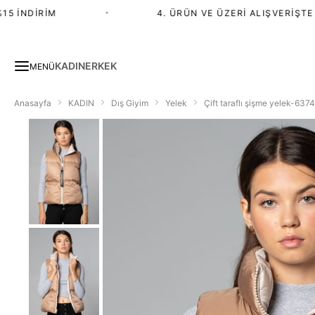
 İNDIRIM
•
4. ÜRÜN VE ÜZERI ALIŞVERIŞTE %2
KADIN
ERKEK
MENÜ
Anasayfa
KADIN
Dış Giyim
Yelek
Çift taraflı şişme yelek-63