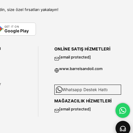
, size özel fırsatları yakalayın!
GET IT ON
Google Play
I
ONLINE SATIŞ HIZMETLERI
[email protected]
www.barrelsandoil.com
i
r
Whatsapp Destek Hattı
MAĞAZACILIK HIZMETLERI
[email protected]