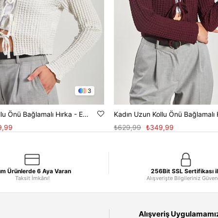
3
Kadın Uzun Kollu Önü Bağlamalı Hırka - Ekru
9,99
₺629,99
₺349,99
m Ürünlerde 6 Aya Varan
256Bit SSL Sertifikası i
Taksit İmkânı!
Alışverişte Bilgileriniz Güve
Alışveriş Uygulamamızı