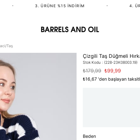
•
3. ÜRÜNE %15 İNDIRIM
•
4. ÜRÜ
Laci/Taş
Çizgili Taş Düğmeli Hırk
Stok Kodu
(228-23K08003.19)
₺179,99
₺99,99
₺16,67
'den başlayan taksitl
Beden