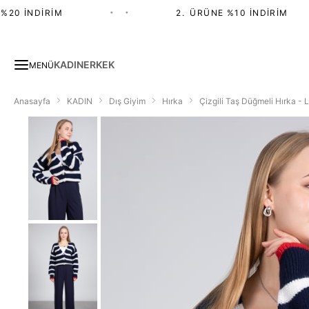
20 İNDIRIM
•
•
2.⁠ ⁠ÜRÜNE %10 İNDIRIM
KADIN
ERKEK
MENÜ
Anasayfa
KADIN
Dış Giyim
Hırka
Çizgili Taş Düğmeli Hırka - 