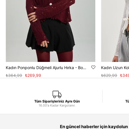
Kadın Ponponlu Düğmeli Ajurlu Hırka - Bordo
₺364,99
₺269,99
₺629,99
₺34
Tüm Siparişleriniz Aynı Gün
Tü
16.00'a Kadar Kargolanır.
En güncel haberler için kaydolun