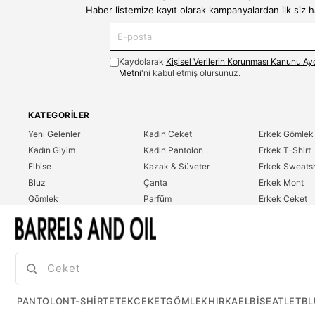
Haber listemize kayıt olarak kampanyalardan ilk siz 
Kaydolarak
Kişisel Verilerin Korunması Kanunu Ay
Metni
'ni kabul etmiş olursunuz.
KATEGORILER
Yeni Gelenler
Kadın Ceket
Erkek Gömlek
Kadın Giyim
Kadın Pantolon
Erkek T-Shirt
Elbise
Kazak & Süveter
Erkek Sweatsh
Bluz
Çanta
Erkek Mont
Gömlek
Parfüm
Erkek Ceket
T-Shirt
Erkek Giyim
Erkek Pantolo
Sweatshirt
Çok Satanlar
İndirim
Tulum
PANTOLON
T-SHIRT
ETEK
CEKET
GÖMLEK
HIRKA
ELBISE
ATLET
BL