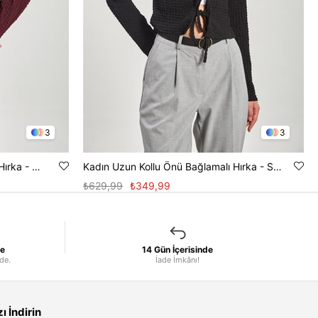
3
3
Kadın Uzun Kollu Önü Bağlamalı Hırka - Mürdüm
Kadın Uzun Kollu Önü Bağlamalı Hırka - Siyah
₺629,99
₺349,99
le
14 Gün İçerisinde
nde.
İade İmkânı!
 İndirin