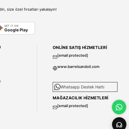
, size özel fırsatları yakalayın!
GET IT ON
Google Play
I
ONLINE SATIŞ HIZMETLERI
[email protected]
www.barrelsandoil.com
i
r
Whatsapp Destek Hattı
MAĞAZACILIK HIZMETLERI
[email protected]