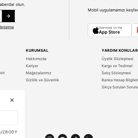
haberdar olun.
Mobil uygulamamızı keşfedin
dınlatma
Download on the
App Store
KURUMSAL
YARDIM KONULAR
Hakkımızda
Üyelik Sözleşmesi
Kariyer
Kargo ve Teslimat
irt
Mağazalarımız
Satış Sözleşmesi
Gizlilik ve Güvenlik
Banka Hesap Bilgiler
Sıkça Sorulan Sorula
n
UZ
BODY