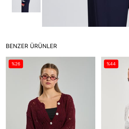
BENZER ÜRÜNLER
%26
%44