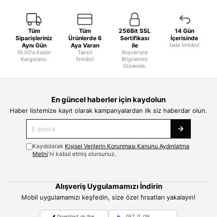
Tüm
Tüm
256Bit SSL
14 Gün
Siparişleriniz
Ürünlerde 6
Sertifikası
İçerisinde
Aynı Gün
Aya Varan
ile
İade İmkânı!
16.00'a Kadar
Taksit
Alışverişte
Kargolanır.
İmkânı!
Bilgileriniz
Güvende.
En güncel haberler için kaydolun
Haber listemize kayıt olarak kampanyalardan ilk siz haberdar olun.
Kaydolarak
Kişisel Verilerin Korunması Kanunu Aydınlatma
Metni
'ni kabul etmiş olursunuz.
Alışveriş Uygulamamızı İndirin
Mobil uygulamamızı keşfedin, size özel fırsatları yakalayın!
Download on the
GET IT ON