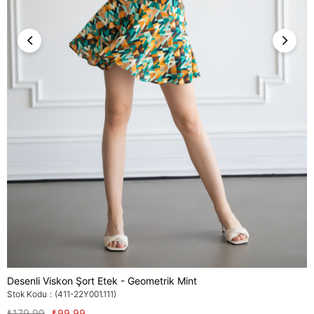
Desenli Viskon Şort Etek - Geometrik Mint
Stok Kodu
(411-22Y001.111)
₺179,99
₺99,99