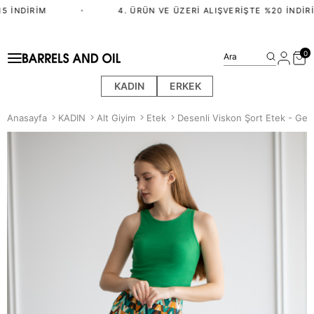
 İNDIRIM
•
4. ÜRÜN VE ÜZERI ALIŞVERIŞTE %20 İNDIRI
0
Ara
KADIN
ERKEK
Anasayfa
KADIN
Alt Giyim
Etek
Desenli Viskon Şort Etek - Geo