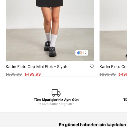
12
Kadın Fleto Cep Mini Etek - Siyah
Kadın Fleto Ce
₺899,99
₺499,99
₺899,99
₺49
Tüm Siparişleriniz Aynı Gün
Tü
16.00'a Kadar Kargolanır.
En güncel haberler için kaydolun