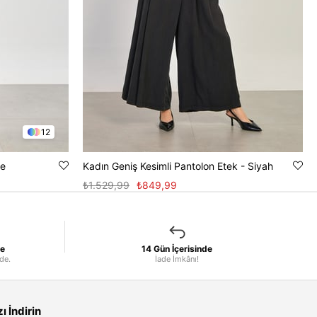
12
ve
Kadın Geniş Kesimli Pantolon Etek - Siyah
₺1.529,99
₺849,99
le
14 Gün İçerisinde
nde.
İade İmkânı!
 İndirin