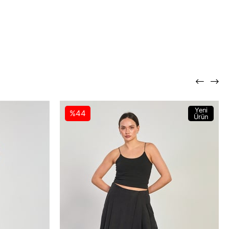
Yeni
%44
Ürün