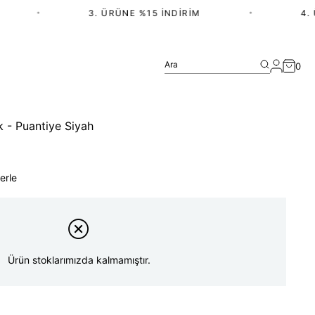
•
3. ÜRÜNE %15 İNDIRIM
•
4. Ü
Ara
0
k - Puantiye Siyah
erle
Ürün stoklarımızda kalmamıştır.