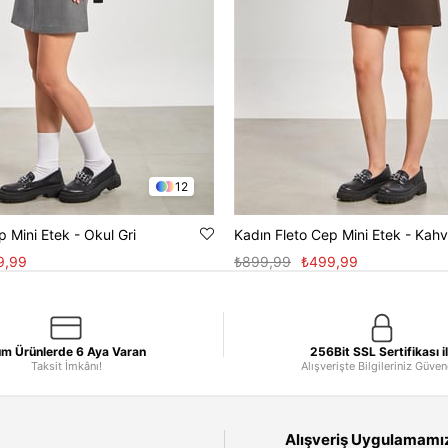
12
p Mini Etek - Okul Gri
Kadın Fleto Cep Mini Etek - Kah
9,99
₺899,99
₺499,99
m Ürünlerde 6 Aya Varan
256Bit SSL Sertifikası i
Taksit İmkânı!
Alışverişte Bilgileriniz Güve
Alışveriş Uygulamamızı