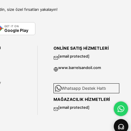
, size özel fırsatları yakalayın!
GET IT ON
Google Play
I
ONLINE SATIŞ HIZMETLERI
[email protected]
www.barrelsandoil.com
i
r
Whatsapp Destek Hattı
MAĞAZACILIK HIZMETLERI
[email protected]