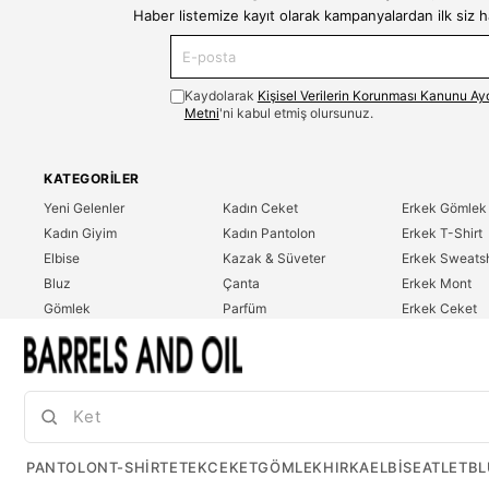
Haber listemize kayıt olarak kampanyalardan ilk siz 
Kaydolarak
Kişisel Verilerin Korunması Kanunu Ay
Metni
'ni kabul etmiş olursunuz.
KATEGORILER
Yeni Gelenler
Kadın Ceket
Erkek Gömlek
Kadın Giyim
Kadın Pantolon
Erkek T-Shirt
Elbise
Kazak & Süveter
Erkek Sweatsh
Bluz
Çanta
Erkek Mont
Gömlek
Parfüm
Erkek Ceket
T-Shirt
Erkek Giyim
Erkek Pantolo
Sweatshirt
Çok Satanlar
İndirim
Tulum
PANTOLON
T-SHIRT
ETEK
CEKET
GÖMLEK
HIRKA
ELBISE
ATLET
BL