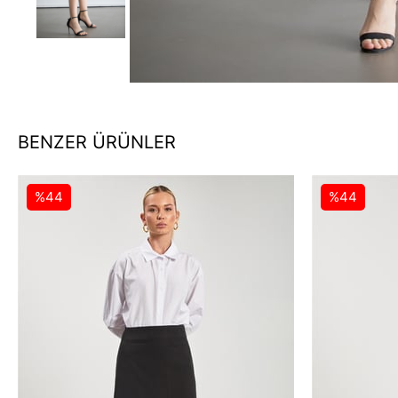
BENZER ÜRÜNLER
%44
%44