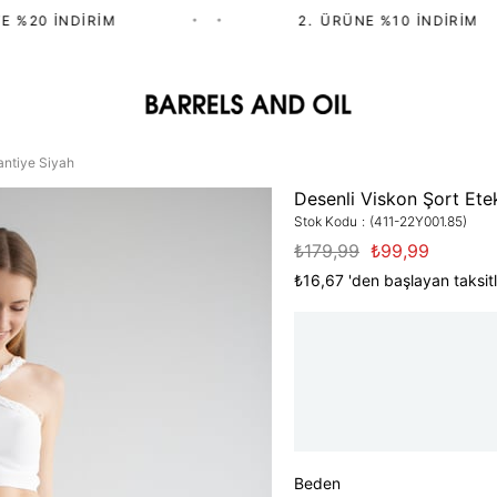
%20 İNDIRIM
•
•
2.⁠ ⁠ÜRÜNE %10 İNDIRIM
antiye Siyah
Desenli Viskon Şort Ete
Stok Kodu
(411-22Y001.85)
₺179,99
₺99,99
₺16,67
'den başlayan taksitl
Beden