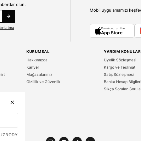
haberdar olun.
Mobil uygulamamızı keşfedin
dınlatma
Download on the
App Store
KURUMSAL
YARDIM KONULAR
Hakkımızda
Üyelik Sözleşmesi
Kariyer
Kargo ve Teslimat
irt
Mağazalarımız
Satış Sözleşmesi
Gizlilik ve Güvenlik
Banka Hesap Bilgiler
Sıkça Sorulan Sorula
n
UZ
BODY