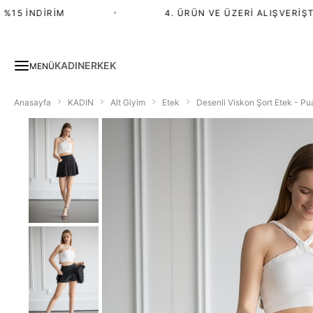
15 İNDIRIM
•
4. ÜRÜN VE ÜZERI ALIŞVERIŞTE 
KADIN
ERKEK
MENÜ
Anasayfa
KADIN
Alt Giyim
Etek
Desenli Viskon Şort Etek - Pu