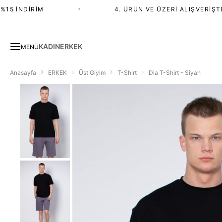
5 İNDIRIM
•
4. ÜRÜN VE ÜZERI ALIŞVERIŞTE 
KADIN
ERKEK
MENÜ
Anasayfa
ERKEK
Üst Giyim
T-Shirt
Dia T-Shirt - Siyah