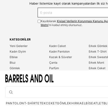
Haber listemize kayıt olarak kampanyalardan ilk siz 
Kaydolarak
Kişisel Verilerin Korunması Kanunu Ay
Metni
'ni kabul etmiş olursunuz.
KATEGORILER
Yeni Gelenler
Kadın Ceket
Erkek Gömlek
Kadın Giyim
Kadın Pantolon
Erkek T-Shirt
Elbise
Kazak & Süveter
Erkek Sweatsh
Bluz
Çanta
Erkek Mont
Gömlek
Parfüm
Erkek Ceket
T-Shirt
Erkek Giyim
Erkek Pantolo
Sweatshirt
Çok Satanlar
İndirim
Tulum
PANTOLON
T-SHIRT
ETEK
CEKET
GÖMLEK
HIRKA
ELBISE
ATLET
BL