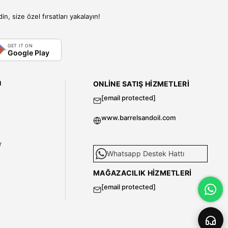
, size özel fırsatları yakalayın!
GET IT ON
Google Play
I
ONLINE SATIŞ HIZMETLERI
[email protected]
www.barrelsandoil.com
i
r
Whatsapp Destek Hattı
MAĞAZACILIK HIZMETLERI
[email protected]