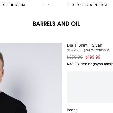
%20 İNDIRIM
•
•
2.⁠ ⁠ÜRÜNE %10 İNDIRIM
Dia T-Shirt - Siyah
Stok Kodu
(791-24Y13030.91)
₺359,99
₺199,99
₺33,33
'den başlayan taksit
Beden