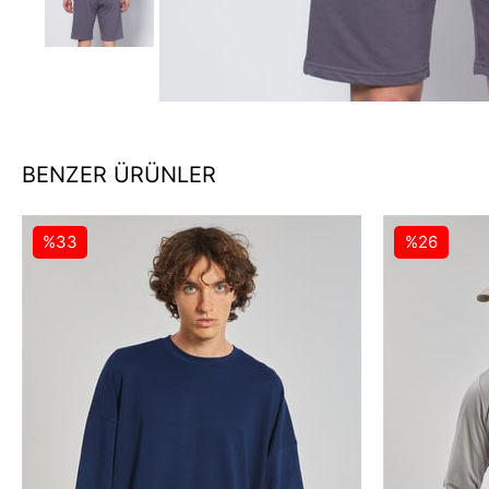
BENZER ÜRÜNLER
%33
%26