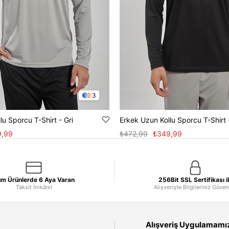
3
lu Sporcu T-Shirt - Gri
Erkek Uzun Kollu Sporcu T-Shirt 
9,99
₺472,99
₺349,99
m Ürünlerde 6 Aya Varan
256Bit SSL Sertifikası i
Taksit İmkânı!
Alışverişte Bilgileriniz Güve
Alışveriş Uygulamamızı