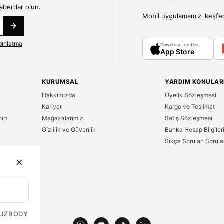
haberdar olun.
Mobil uygulamamızı keşfedin
dınlatma
Download on the
App Store
KURUMSAL
YARDIM KONULAR
Hakkımızda
Üyelik Sözleşmesi
Kariyer
Kargo ve Teslimat
irt
Mağazalarımız
Satış Sözleşmesi
Gizlilik ve Güvenlik
Banka Hesap Bilgiler
Sıkça Sorulan Sorula
n
UZ
BODY