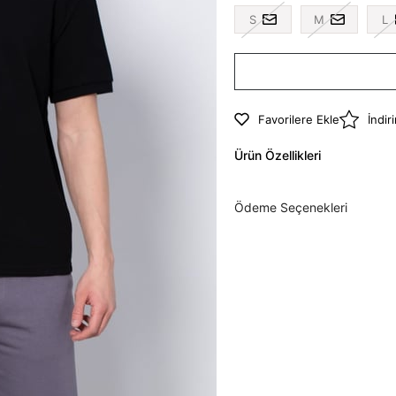
S
M
L
Favorilere Ekle
İndir
Ürün Özellikleri
Ödeme Seçenekleri