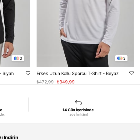
3
3
- Siyah
Erkek Uzun Kollu Sporcu T-Shirt - Beyaz
₺472,99
₺349,99
le
14 Gün İçerisinde
nde.
İade İmkânı!
 İndirin