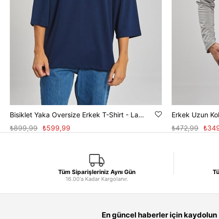
Bisiklet Yaka Oversize Erkek T-Shirt - Lacivert
Erkek Uzun Kol
₺899,99
₺599,99
₺472,99
₺34
Tüm Siparişleriniz Aynı Gün
Tü
16.00'a Kadar Kargolanır.
En güncel haberler için kaydolun