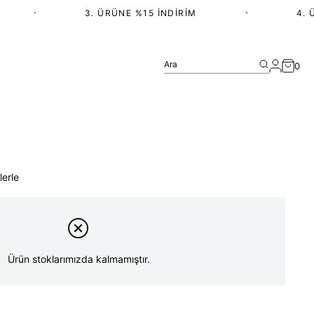
•
3. ÜRÜNE %15 İNDIRIM
•
4. ÜR
Ara
0
lerle
Ürün stoklarımızda kalmamıştır.