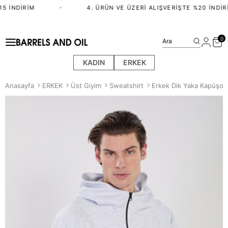
5 İNDIRIM
•
4. ÜRÜN VE ÜZERI ALIŞVERIŞTE %20 İNDIRI
0
Ara
KADIN
ERKEK
Anasayfa
ERKEK
Üst Giyim
Sweatshirt