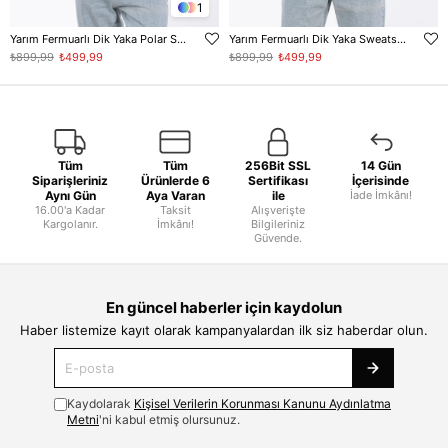
1
Yarım Fermuarlı Dik Yaka Polar Sweatshirt - Antrasit
Yarım Fermuarlı Dik Yaka Sweatshirt - Antrasit
₺899,99
₺499,99
₺899,99
₺499,99
Tüm
Tüm
256Bit SSL
14 Gün
Siparişleriniz
Ürünlerde 6
Sertifikası
İçerisinde
Aynı Gün
Aya Varan
ile
İade İmkânı!
16.00'a Kadar
Taksit
Alışverişte
Kargolanır.
İmkânı!
Bilgileriniz
Güvende.
En güncel haberler için kaydolun
Haber listemize kayıt olarak kampanyalardan ilk siz haberdar olun.
Kaydolarak
Kişisel Verilerin Korunması Kanunu Aydınlatma
Metni
'ni kabul etmiş olursunuz.