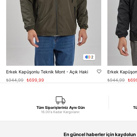
2
Erkek Kapüşonlu Teknik Mont - Açık Haki
Erkek Kapüşon
₺944,99
₺699,99
₺944,99
₺69
Tüm Siparişleriniz Aynı Gün
Tü
16.00'a Kadar Kargolanır.
En güncel haberler için kaydolun