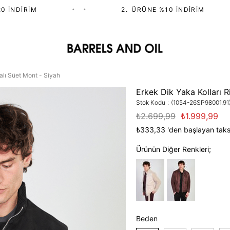
İNDIRIM
•
•
2.⁠ ⁠ÜRÜNE %10 İNDIRIM
alı Süet Mont - Siyah
Erkek Dik Yaka Kolları R
Stok Kodu
(1054-26SP98001.91
₺2.699,99
₺1.999,99
₺333,33
'den başlayan taksi
Ürünün Diğer Renkleri;
Beden