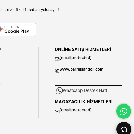
, size özel fırsatları yakalayın!
GET IT ON
Google Play
I
ONLINE SATIŞ HIZMETLERI
[email protected]
www.barrelsandoil.com
i
r
Whatsapp Destek Hattı
MAĞAZACILIK HIZMETLERI
[email protected]