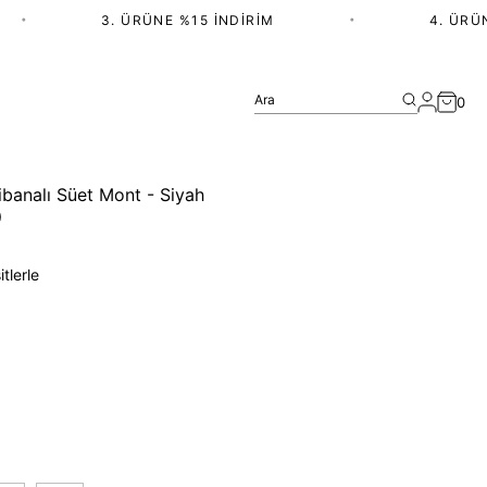
•
3. ÜRÜNE %15 İNDIRIM
•
4. ÜRÜN V
Ara
0
ibanalı Süet Mont - Siyah
)
tlerle