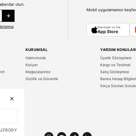
haberdar olun.
Mobil uygulamamızı keşfedin
dınlatma
Download on the
App Store
KURUMSAL
YARDIM KONULAR
Hakkımızda
Üyelik Sözleşmesi
Kariyer
Kargo ve Teslimat
irt
Mağazalarımız
Satış Sözleşmesi
Gizlilik ve Güvenlik
Banka Hesap Bilgiler
Sıkça Sorulan Sorula
n
UZ
BODY