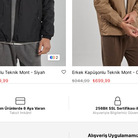
2
lu Teknik Mont - Siyah
Erkek Kapüşonlu Teknik Mont - 
9,99
₺944,99
₺699,99
m Ürünlerde 6 Aya Varan
256Bit SSL Sertifikası i
Taksit İmkânı!
Alışverişte Bilgileriniz Güve
Alışveriş Uygulamamızı