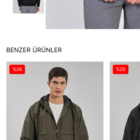
BENZER ÜRÜNLER
%26
%26