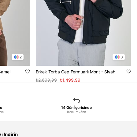
2
3
Camel
Erkek Torba Cep Fermuarlı Mont - Siyah
₺2.699,99
₺1.499,99
le
14 Gün İçerisinde
nde.
İade İmkânı!
 İndirin