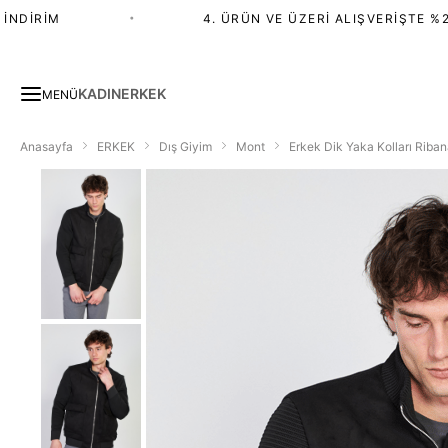
DIRIM
•
4. ÜRÜN VE ÜZERI ALIŞVERIŞTE %20 
KADIN
ERKEK
MENÜ
Anasayfa
ERKEK
Dış Giyim
Mont
Erkek Dik Yaka Kolları Riban