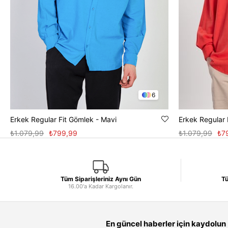
6
Erkek Regular Fit Gömlek - Mavi
Erkek Regular 
₺1.079,99
₺799,99
₺1.079,99
₺7
Tüm Siparişleriniz Aynı Gün
Tü
16.00'a Kadar Kargolanır.
En güncel haberler için kaydolun