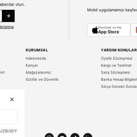
haberdar olun.
Mobil uygulamamızı keşfedin
dınlatma
Download on the
App Store
KURUMSAL
YARDIM KONULAR
Hakkımızda
Üyelik Sözleşmesi
Kariyer
Kargo ve Teslimat
irt
Mağazalarımız
Satış Sözleşmesi
Gizlilik ve Güvenlik
Banka Hesap Bilgiler
Sıkça Sorulan Sorula
n
UZ
BODY