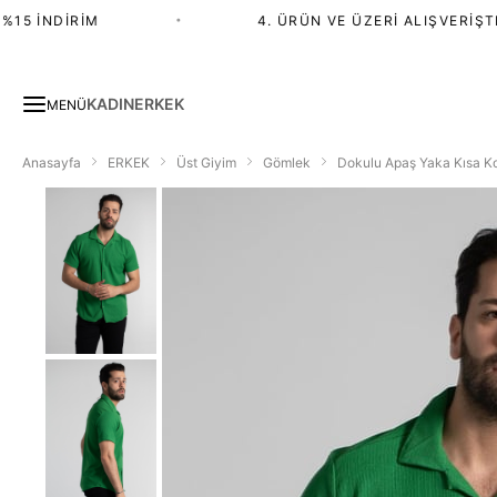
5 İNDIRIM
•
4. ÜRÜN VE ÜZERI ALIŞVERIŞTE 
KADIN
ERKEK
MENÜ
Anasayfa
ERKEK
Üst Giyim
Gömlek
Dokulu Apaş Yaka Kısa Ko