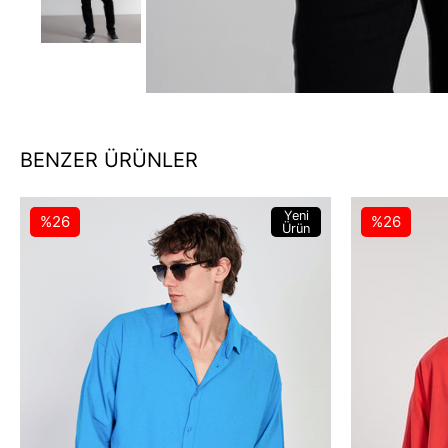
BENZER ÜRÜNLER
Yeni
%26
%26
Ürün