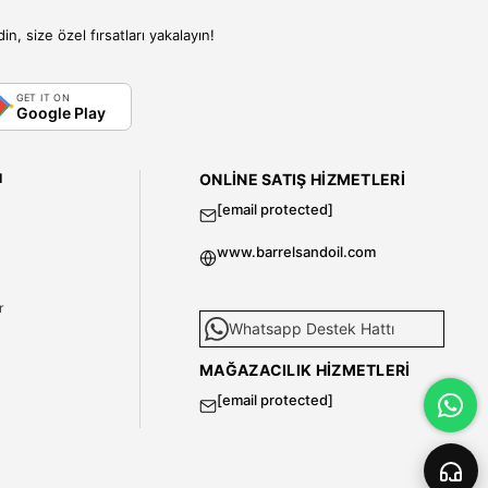
, size özel fırsatları yakalayın!
GET IT ON
Google Play
I
ONLINE SATIŞ HIZMETLERI
[email protected]
www.barrelsandoil.com
i
r
Whatsapp Destek Hattı
MAĞAZACILIK HIZMETLERI
[email protected]