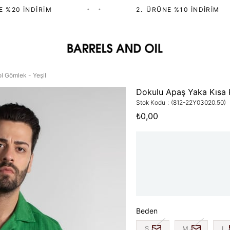
%20 İNDIRIM
•
•
2.⁠ ⁠ÜRÜNE %10 İNDIRIM
l Gömlek - Yeşil
Dokulu Apaş Yaka Kısa K
Stok Kodu
(812-22Y03020.50)
₺0,00
Beden
S
M
L