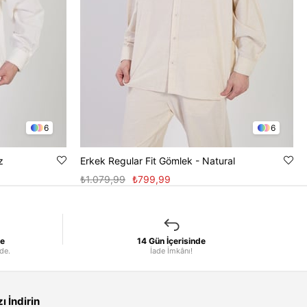
6
6
z
Erkek Regular Fit Gömlek - Natural
₺1.079,99
₺799,99
le
14 Gün İçerisinde
nde.
İade İmkânı!
 İndirin