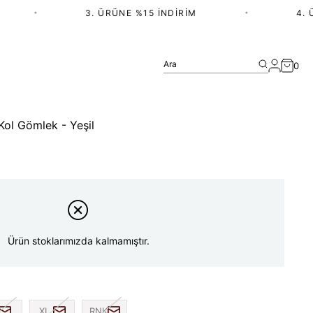
•
3. ÜRÜNE %15 İNDIRIM
•
4. ÜR
Ara
0
ol Gömlek - Yeşil
Ürün stoklarımızda kalmamıştır.
XL
RNK