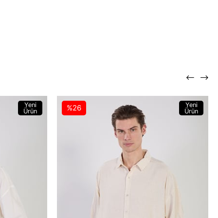
Yeni
Yeni
%26
Ürün
Ürün