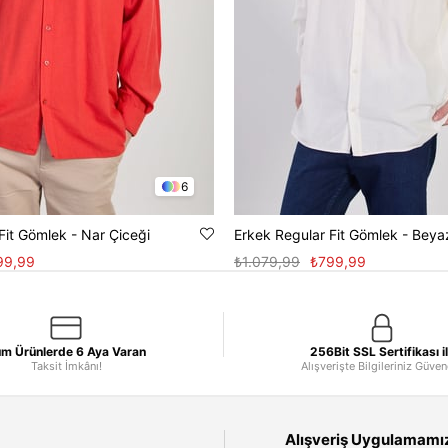
6
Fit Gömlek - Nar Çiceği
Erkek Regular Fit Gömlek - Beya
99,99
₺1.079,99
₺799,99
m Ürünlerde 6 Aya Varan
256Bit SSL Sertifikası i
Taksit İmkânı!
Alışverişte Bilgileriniz Güve
Alışveriş Uygulamamızı