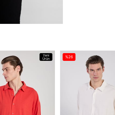
Yeni
%26
Ürün