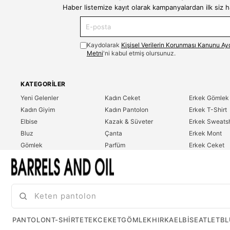
Haber listemize kayıt olarak kampanyalardan ilk siz 
Kaydolarak
Kişisel Verilerin Korunması Kanunu Ay
Metni
'ni kabul etmiş olursunuz.
KATEGORILER
Yeni Gelenler
Kadın Ceket
Erkek Gömlek
Kadın Giyim
Kadın Pantolon
Erkek T-Shirt
Elbise
Kazak & Süveter
Erkek Sweatsh
Bluz
Çanta
Erkek Mont
Gömlek
Parfüm
Erkek Ceket
T-Shirt
Erkek Giyim
Erkek Pantolo
Sweatshirt
Çok Satanlar
İndirim
Tulum
PANTOLON
T-SHIRT
ETEK
CEKET
GÖMLEK
HIRKA
ELBISE
ATLET
BL