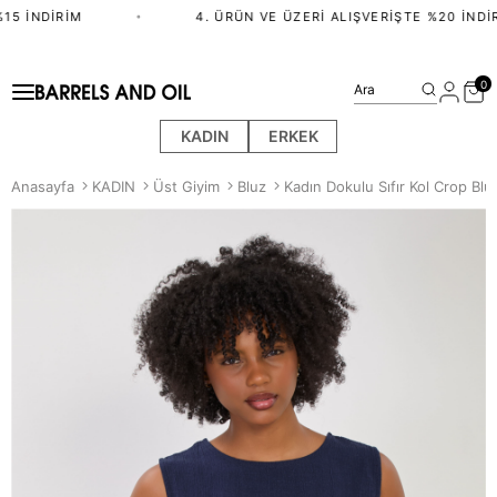
5 İNDIRIM
•
4. ÜRÜN VE ÜZERI ALIŞVERIŞTE %20 İNDIR
0
Ara
KADIN
ERKEK
Anasayfa
KADIN
Üst Giyim
Bluz
Kadın Dokulu Sıfır Kol Crop Bluz