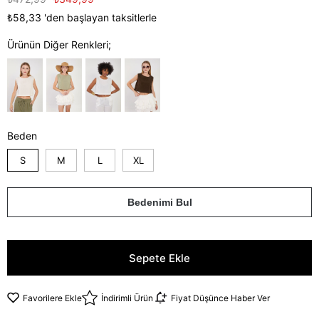
₺58,33
'den başlayan taksitlerle
Ürünün Diğer Renkleri;
Beden
S
M
L
XL
Bedenimi Bul
Favorilere Ekle
İndirimli Ürün
Fiyat Düşünce Haber Ver