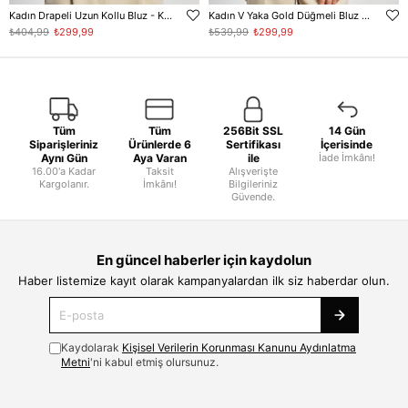
Kadın Drapeli Uzun Kollu Bluz - Kahve
Kadın V Yaka Gold Düğmeli Bluz - Kahve
₺404,99
₺299,99
₺539,99
₺299,99
Tüm
Tüm
256Bit SSL
14 Gün
Siparişleriniz
Ürünlerde 6
Sertifikası
İçerisinde
Aynı Gün
Aya Varan
ile
İade İmkânı!
16.00'a Kadar
Taksit
Alışverişte
Kargolanır.
İmkânı!
Bilgileriniz
Güvende.
En güncel haberler için kaydolun
Haber listemize kayıt olarak kampanyalardan ilk siz haberdar olun.
Kaydolarak
Kişisel Verilerin Korunması Kanunu Aydınlatma
Metni
'ni kabul etmiş olursunuz.